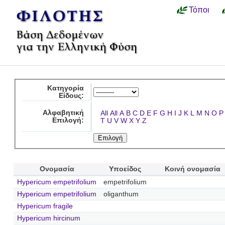
Τόποι
Κατηγορία
Είδους:
Αλφαβητική
All
All
A
B
C
D
E
F
G
H
I
J
K
L
M
N
O
P
Επιλογή:
T
U
V
W
X
Y
Z
Ονομασία
Υποείδος
Κοινή ονομασία
Hypericum empetrifolium
empetrifolium
Hypericum empetrifolium
oliganthum
Hypericum fragile
Hypericum hircinum