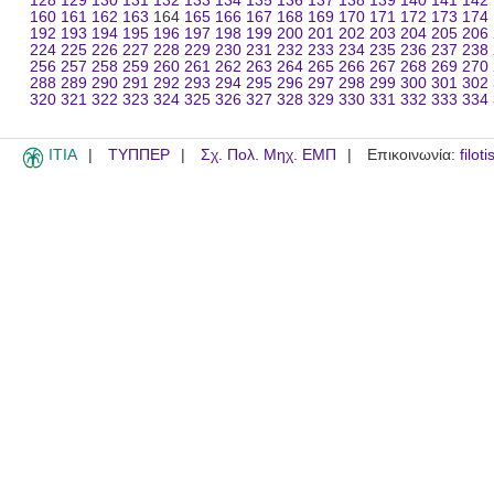
128
129
130
131
132
133
134
135
136
137
138
139
140
141
142
160
161
162
163
164
165
166
167
168
169
170
171
172
173
174
192
193
194
195
196
197
198
199
200
201
202
203
204
205
206
224
225
226
227
228
229
230
231
232
233
234
235
236
237
238
256
257
258
259
260
261
262
263
264
265
266
267
268
269
270
288
289
290
291
292
293
294
295
296
297
298
299
300
301
302
320
321
322
323
324
325
326
327
328
329
330
331
332
333
334
ITIA
ΤΥΠΠΕΡ
Σχ. Πολ. Μηχ. ΕΜΠ
Επικοινωνία:
filot