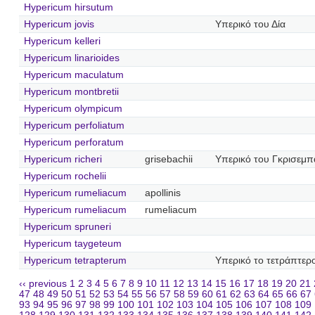
Hypericum hirsutum
Hypericum jovis
Υπερικό του Δία
Hypericum kelleri
Hypericum linarioides
Hypericum maculatum
Hypericum montbretii
Hypericum olympicum
Hypericum perfoliatum
Hypericum perforatum
Hypericum richeri
grisebachii
Υπερικό του Γκρισεμπ
Hypericum rochelii
Hypericum rumeliacum
apollinis
Hypericum rumeliacum
rumeliacum
Hypericum spruneri
Hypericum taygeteum
Hypericum tetrapterum
Υπερικό το τετράπτερ
‹‹ previous
1
2
3
4
5
6
7
8
9
10
11
12
13
14
15
16
17
18
19
20
21
47
48
49
50
51
52
53
54
55
56
57
58
59
60
61
62
63
64
65
66
67
93
94
95
96
97
98
99
100
101
102
103
104
105
106
107
108
109