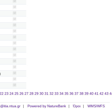
η
22
23
24
25
26
27
28
29
30
31
32
33
34
35
36
37
38
39
40
41
42
43
4
is@itia.ntua.gr
Powered by NatureBank
Όροι
WMS/WFS