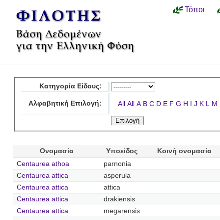
Τόποι
Κατηγορία Είδους:
Αλφαβητική Επιλογή:
All
All
A
B
C
D
E
F
G
H
I
J
K
L
M
Ονομασία
Υποείδος
Κοινή ονομασία
Centaurea athoa
parnonia
Centaurea attica
asperula
Centaurea attica
attica
Centaurea attica
drakiensis
Centaurea attica
megarensis