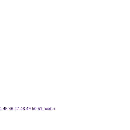
4
45
46
47
48
49
50
51
next ››