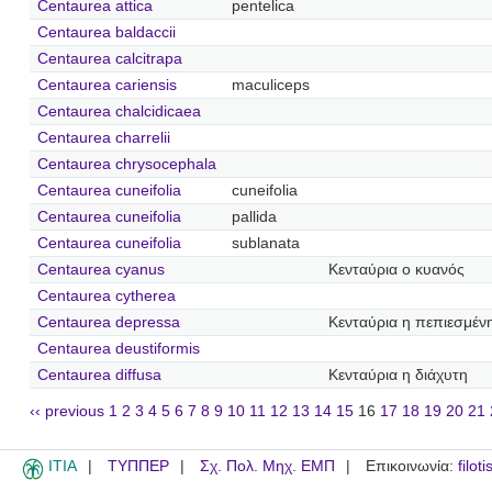
Centaurea attica
pentelica
Centaurea baldaccii
Centaurea calcitrapa
Centaurea cariensis
maculiceps
Centaurea chalcidicaea
Centaurea charrelii
Centaurea chrysocephala
Centaurea cuneifolia
cuneifolia
Centaurea cuneifolia
pallida
Centaurea cuneifolia
sublanata
Centaurea cyanus
Κενταύρια ο κυανός
Centaurea cytherea
Centaurea depressa
Κενταύρια η πεπιεσμέν
Centaurea deustiformis
Centaurea diffusa
Κενταύρια η διάχυτη
‹‹ previous
1
2
3
4
5
6
7
8
9
10
11
12
13
14
15
16
17
18
19
20
21
ITIA
ΤΥΠΠΕΡ
Σχ. Πολ. Μηχ. ΕΜΠ
Επικοινωνία:
filot