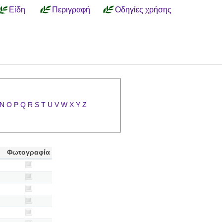
Είδη
Περιγραφή
Οδηγίες χρήσης
N
O
P
Q
R
S
T
U
V
W
X
Y
Z
Φωτογραφία