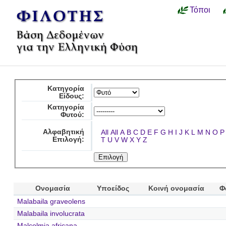
Τόποι
Κατηγορία
Είδους:
Κατηγορία
Φυτού:
Αλφαβητική
All
All
A
B
C
D
E
F
G
H
I
J
K
L
M
N
O
P
Επιλογή:
T
U
V
W
X
Y
Z
Ονομασία
Υποείδος
Κοινή ονομασία
Φ
Malabaila graveolens
Malabaila involucrata
Malcolmia africana