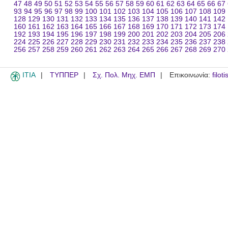
47
48
49
50
51
52
53
54
55
56
57
58
59
60
61
62
63
64
65
66
67
93
94
95
96
97
98
99
100
101
102
103
104
105
106
107
108
109
128
129
130
131
132
133
134
135
136
137
138
139
140
141
142
160
161
162
163
164
165
166
167
168
169
170
171
172
173
174
192
193
194
195
196
197
198
199
200
201
202
203
204
205
206
224
225
226
227
228
229
230
231
232
233
234
235
236
237
238
256
257
258
259
260
261
262
263
264
265
266
267
268
269
270
ITIA
ΤΥΠΠΕΡ
Σχ. Πολ. Μηχ. ΕΜΠ
Επικοινωνία:
filot