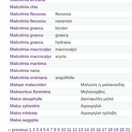
Malcolmia chia
Malcolmia flexuosa
flexuosa
Malcolmia flexuosa
naxensis
Malcolmia graeca
bicolor
Malcolmia graeca
graeca
Malcolmia graeca
hydraea
Malcolmia macrocalyx
macrocalyx
Malcolmia macrocalyx
scyria
Malcolmia maritima
Malcolmia nana
Malcolmia orsiniana
angulifolia
Malope malacoides
Μαλώπη η μαλακοειδής
Malosorbus florentina
Μηλόσορβος
Malus dasyphylla
Δασύφυλλη μηλιά
Malus sylvestris
Αγριομηλιά
Malus trilobata
Αγριομηλιά τρίλοβη
Malva aegyptia
‹‹ previous
1
2
3
4
5
6
7
8
9
10
11
12
13
14
15
16
17
18
19
20
21