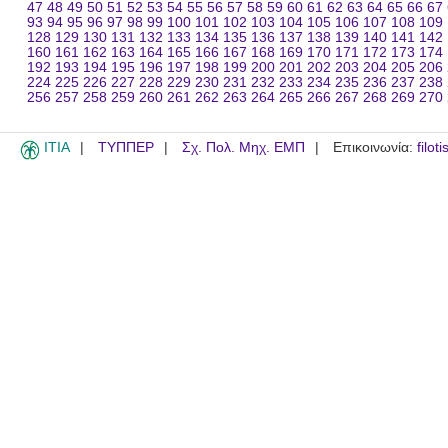
47
48
49
50
51
52
53
54
55
56
57
58
59
60
61
62
63
64
65
66
67
93
94
95
96
97
98
99
100
101
102
103
104
105
106
107
108
109
128
129
130
131
132
133
134
135
136
137
138
139
140
141
142
160
161
162
163
164
165
166
167
168
169
170
171
172
173
174
192
193
194
195
196
197
198
199
200
201
202
203
204
205
206
224
225
226
227
228
229
230
231
232
233
234
235
236
237
238
256
257
258
259
260
261
262
263
264
265
266
267
268
269
270
ITIA
ΤΥΠΠΕΡ
Σχ. Πολ. Μηχ. ΕΜΠ
Επικοινωνία:
filot