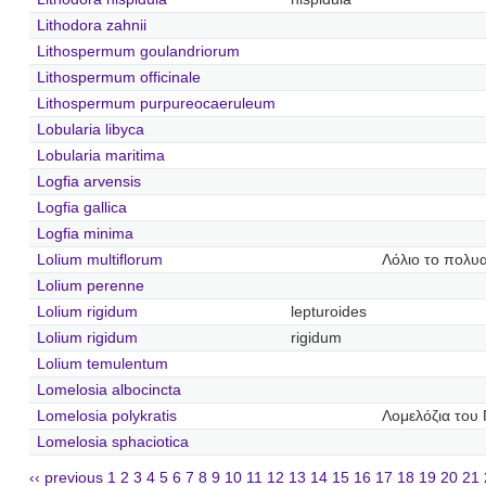
Lithodora zahnii
Lithospermum goulandriorum
Lithospermum officinale
Lithospermum purpureocaeruleum
Lobularia libyca
Lobularia maritima
Logfia arvensis
Logfia gallica
Logfia minima
Lolium multiflorum
Λόλιο το πολυ
Lolium perenne
Lolium rigidum
lepturoides
Lolium rigidum
rigidum
Lolium temulentum
Lomelosia albocincta
Lomelosia polykratis
Λομελόζια του
Lomelosia sphaciotica
‹‹ previous
1
2
3
4
5
6
7
8
9
10
11
12
13
14
15
16
17
18
19
20
21