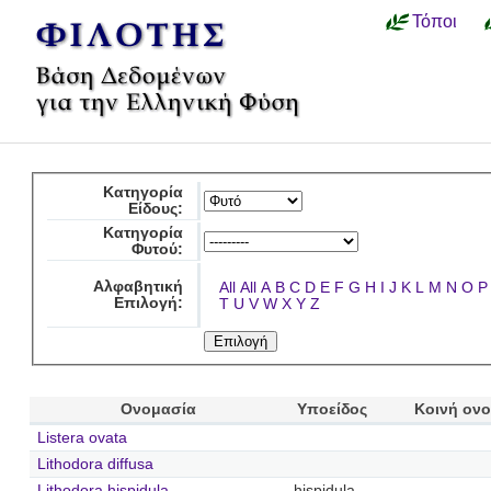
Τόποι
Κατηγορία
Είδους:
Κατηγορία
Φυτού:
Αλφαβητική
All
All
A
B
C
D
E
F
G
H
I
J
K
L
M
N
O
P
Επιλογή:
T
U
V
W
X
Y
Z
Ονομασία
Υποείδος
Κοινή ον
Listera ovata
Lithodora diffusa
Lithodora hispidula
hispidula