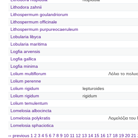
Lithodora zahnii
Lithospermum goulandriorum
Lithospermum officinale
Lithospermum purpureocaeruleum
Lobularia libyca
Lobularia maritima
Logfia arvensis
Logfia gallica
Logfia minima
Lolium multiflorum
Λόλιο το πολυ
Lolium perenne
Lolium rigidum
lepturoides
Lolium rigidum
rigidum
Lolium temulentum
Lomelosia albocincta
Lomelosia polykratis
Λομελόζια του
Lomelosia sphaciotica
‹‹ previous
1
2
3
4
5
6
7
8
9
10
11
12
13
14
15
16
17
18
19
20
21