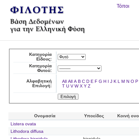
Τόποι
Κατηγορία
Είδους:
Κατηγορία
Φυτού:
Αλφαβητική
All
All
A
B
C
D
E
F
G
H
I
J
K
L
M
N
O
P
Επιλογή:
T
U
V
W
X
Y
Z
Ονομασία
Υποείδος
Κοινή ον
Listera ovata
Lithodora diffusa
Lithodora hispidula
hispidula