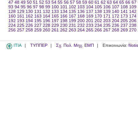
47
48
49
50
51
52
53
54
55
56
57
58
59
60
61
62
63
64
65
66
67
93
94
95
96
97
98
99
100
101
102
103
104
105
106
107
108
109
128
129
130
131
132
133
134
135
136
137
138
139
140
141
142
160
161
162
163
164
165
166
167
168
169
170
171
172
173
174
192
193
194
195
196
197
198
199
200
201
202
203
204
205
206
224
225
226
227
228
229
230
231
232
233
234
235
236
237
238
256
257
258
259
260
261
262
263
264
265
266
267
268
269
270
ITIA
ΤΥΠΠΕΡ
Σχ. Πολ. Μηχ. ΕΜΠ
Επικοινωνία:
filot