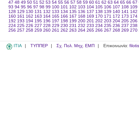
47
48
49
50
51
52
53
54
55
56
57
58
59
60
61
62
63
64
65
66
67
93
94
95
96
97
98
99
100
101
102
103
104
105
106
107
108
109
128
129
130
131
132
133
134
135
136
137
138
139
140
141
142
160
161
162
163
164
165
166
167
168
169
170
171
172
173
174
192
193
194
195
196
197
198
199
200
201
202
203
204
205
206
224
225
226
227
228
229
230
231
232
233
234
235
236
237
238
256
257
258
259
260
261
262
263
264
265
266
267
268
269
270
ITIA
ΤΥΠΠΕΡ
Σχ. Πολ. Μηχ. ΕΜΠ
Επικοινωνία:
filot