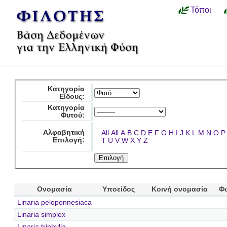
Τόποι
Κατηγορία
Είδους:
Κατηγορία
Φυτού:
Αλφαβητική
All
All
A
B
C
D
E
F
G
H
I
J
K
L
M
N
O
P
Επιλογή:
T
U
V
W
X
Y
Z
Ονομασία
Υποείδος
Κοινή ονομασία
Φ
Linaria peloponnesiaca
Linaria simplex
Linaria triphylla