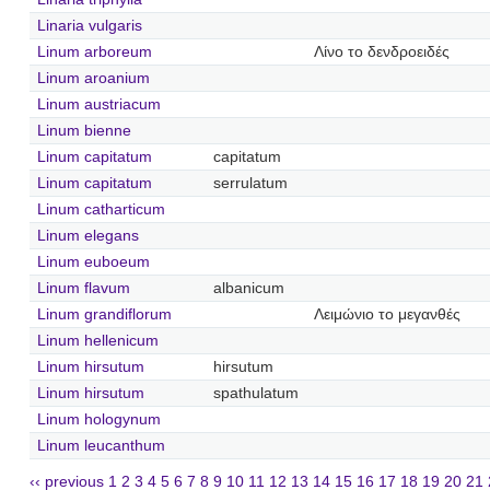
Linaria vulgaris
Linum arboreum
Λίνο το δενδροειδές
Linum aroanium
Linum austriacum
Linum bienne
Linum capitatum
capitatum
Linum capitatum
serrulatum
Linum catharticum
Linum elegans
Linum euboeum
Linum flavum
albanicum
Linum grandiflorum
Λειμώνιο το μεγανθές
Linum hellenicum
Linum hirsutum
hirsutum
Linum hirsutum
spathulatum
Linum hologynum
Linum leucanthum
‹‹ previous
1
2
3
4
5
6
7
8
9
10
11
12
13
14
15
16
17
18
19
20
21