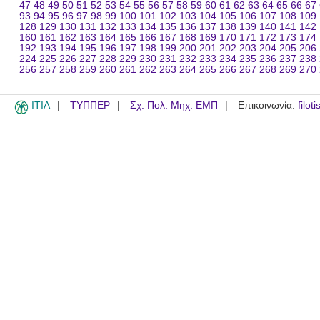
47
48
49
50
51
52
53
54
55
56
57
58
59
60
61
62
63
64
65
66
67
93
94
95
96
97
98
99
100
101
102
103
104
105
106
107
108
109
128
129
130
131
132
133
134
135
136
137
138
139
140
141
142
160
161
162
163
164
165
166
167
168
169
170
171
172
173
174
192
193
194
195
196
197
198
199
200
201
202
203
204
205
206
224
225
226
227
228
229
230
231
232
233
234
235
236
237
238
256
257
258
259
260
261
262
263
264
265
266
267
268
269
270
ITIA
ΤΥΠΠΕΡ
Σχ. Πολ. Μηχ. ΕΜΠ
Επικοινωνία:
filot