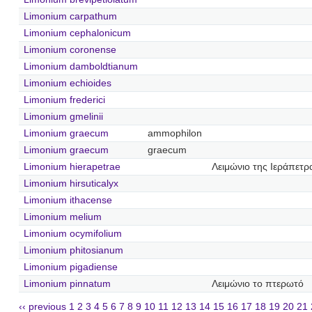
Limonium carpathum
Limonium cephalonicum
Limonium coronense
Limonium damboldtianum
Limonium echioides
Limonium frederici
Limonium gmelinii
Limonium graecum
ammophilon
Limonium graecum
graecum
Limonium hierapetrae
Λειμώνιο της Ιεράπετρ
Limonium hirsuticalyx
Limonium ithacense
Limonium melium
Limonium ocymifolium
Limonium phitosianum
Limonium pigadiense
Limonium pinnatum
Λειμώνιο το πτερωτό
‹‹ previous
1
2
3
4
5
6
7
8
9
10
11
12
13
14
15
16
17
18
19
20
21