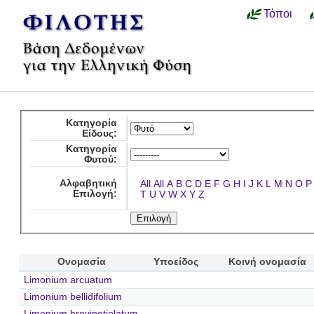
Τόποι
Κατηγορία
Είδους:
Κατηγορία
Φυτού:
Αλφαβητική
All
All
A
B
C
D
E
F
G
H
I
J
K
L
M
N
O
P
Επιλογή:
T
U
V
W
X
Y
Z
Ονομασία
Υποείδος
Κοινή ονομασία
Limonium arcuatum
Limonium bellidifolium
Limonium brevipetiolatum