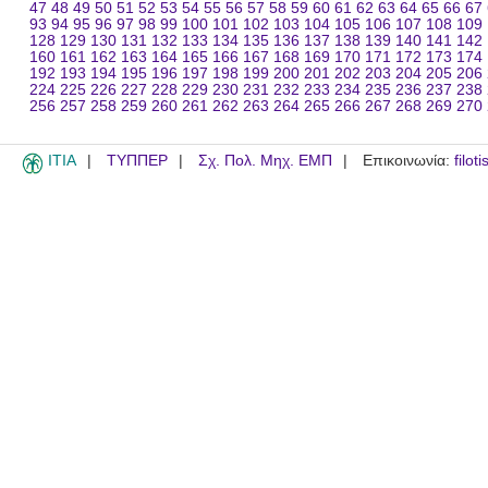
47
48
49
50
51
52
53
54
55
56
57
58
59
60
61
62
63
64
65
66
67
93
94
95
96
97
98
99
100
101
102
103
104
105
106
107
108
109
128
129
130
131
132
133
134
135
136
137
138
139
140
141
142
160
161
162
163
164
165
166
167
168
169
170
171
172
173
174
192
193
194
195
196
197
198
199
200
201
202
203
204
205
206
224
225
226
227
228
229
230
231
232
233
234
235
236
237
238
256
257
258
259
260
261
262
263
264
265
266
267
268
269
270
ITIA
ΤΥΠΠΕΡ
Σχ. Πολ. Μηχ. ΕΜΠ
Επικοινωνία:
filot