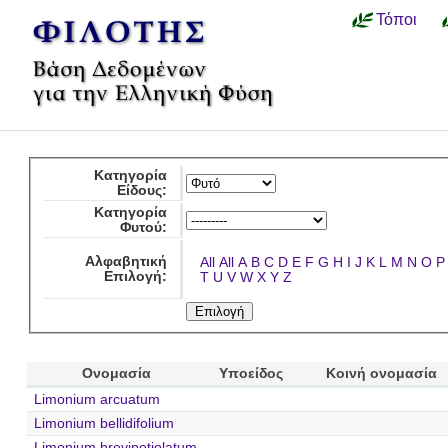
Τόποι
Κατηγορία
Είδους:
Κατηγορία
Φυτού:
Αλφαβητική
All
All
A
B
C
D
E
F
G
H
I
J
K
L
M
N
O
P
Επιλογή:
T
U
V
W
X
Y
Z
Ονομασία
Υποείδος
Κοινή ονομασία
Limonium arcuatum
Limonium bellidifolium
Limonium brevipetiolatum