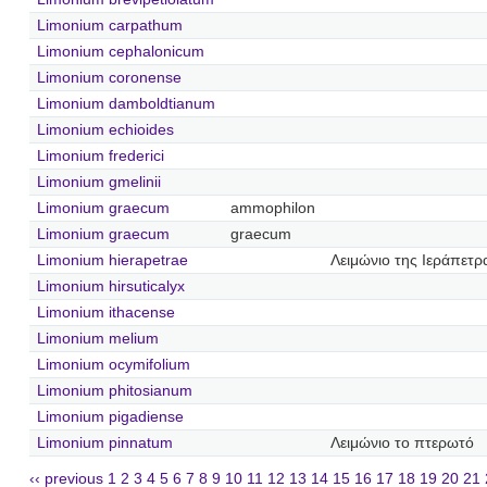
Limonium carpathum
Limonium cephalonicum
Limonium coronense
Limonium damboldtianum
Limonium echioides
Limonium frederici
Limonium gmelinii
Limonium graecum
ammophilon
Limonium graecum
graecum
Limonium hierapetrae
Λειμώνιο της Ιεράπετρ
Limonium hirsuticalyx
Limonium ithacense
Limonium melium
Limonium ocymifolium
Limonium phitosianum
Limonium pigadiense
Limonium pinnatum
Λειμώνιο το πτερωτό
‹‹ previous
1
2
3
4
5
6
7
8
9
10
11
12
13
14
15
16
17
18
19
20
21