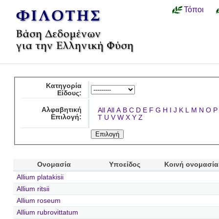
Τόποι
Κατηγορία
Είδους:
Αλφαβητική
All
All
A
B
C
D
E
F
G
H
I
J
K
L
M
N
O
P
Επιλογή:
T
U
V
W
X
Y
Z
Ονομασία
Υποείδος
Κοινή ονομασία
Allium platakisii
Allium ritsii
Allium roseum
Allium rubrovittatum