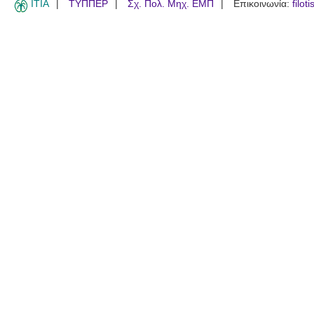
ITIA
ΤΥΠΠΕΡ
Σχ. Πολ. Μηχ. ΕΜΠ
Επικοινωνία:
filot