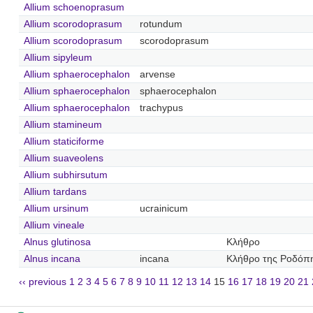
Allium schoenoprasum
Allium scorodoprasum
rotundum
Allium scorodoprasum
scorodoprasum
Allium sipyleum
Allium sphaerocephalon
arvense
Allium sphaerocephalon
sphaerocephalon
Allium sphaerocephalon
trachypus
Allium stamineum
Allium staticiforme
Allium suaveolens
Allium subhirsutum
Allium tardans
Allium ursinum
ucrainicum
Allium vineale
Alnus glutinosa
Κλήθρο
Alnus incana
incana
Κλήθρο της Ροδόπ
‹‹ previous
1
2
3
4
5
6
7
8
9
10
11
12
13
14
15
16
17
18
19
20
21