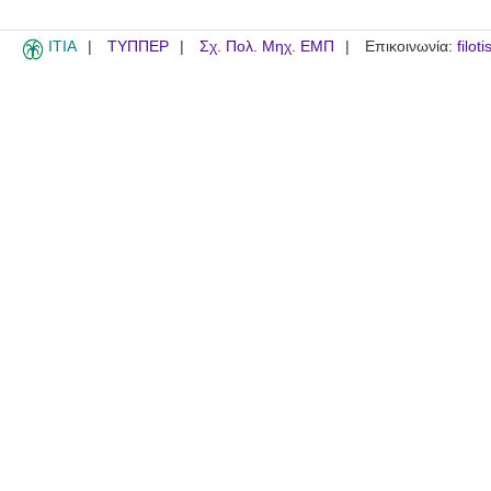
ITIA
ΤΥΠΠΕΡ
Σχ. Πολ. Μηχ. ΕΜΠ
Επικοινωνία:
filot