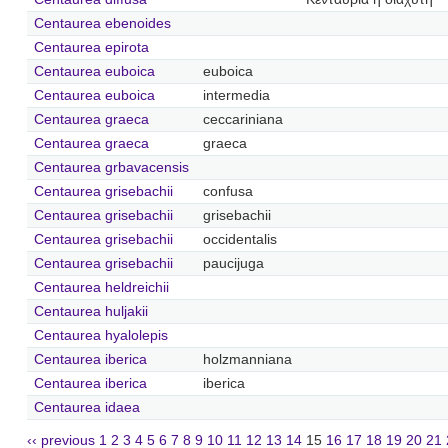
Centaurea ebenoides
Centaurea epirota
Centaurea euboica
euboica
Centaurea euboica
intermedia
Centaurea graeca
ceccariniana
Centaurea graeca
graeca
Centaurea grbavacensis
Centaurea grisebachii
confusa
Centaurea grisebachii
grisebachii
Centaurea grisebachii
occidentalis
Centaurea grisebachii
paucijuga
Centaurea heldreichii
Centaurea huljakii
Centaurea hyalolepis
Centaurea iberica
holzmanniana
Centaurea iberica
iberica
Centaurea idaea
‹‹ previous
1
2
3
4
5
6
7
8
9
10
11
12
13
14
15
16
17
18
19
20
21