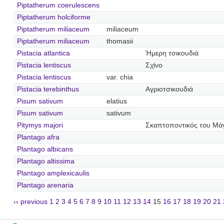
Piptatherum coerulescens
Piptatherum holciforme
Piptatherum miliaceum
miliaceum
Piptatherum miliaceum
thomasii
Pistacia atlantica
Ήμερη τσικουδιά
Pistacia lentiscus
Σχίνο
Pistacia lentiscus
var. chia
Pistacia terebinthus
Αγριοτσικουδιά
Pisum sativum
elatius
Pisum sativum
sativum
Pitymys majori
Σκαπτοποντικός του Μάγ
Plantago afra
Plantago albicans
Plantago altissima
Plantago amplexicaulis
Plantago arenaria
‹‹ previous
1
2
3
4
5
6
7
8
9
10
11
12
13
14
15
16
17
18
19
20
21