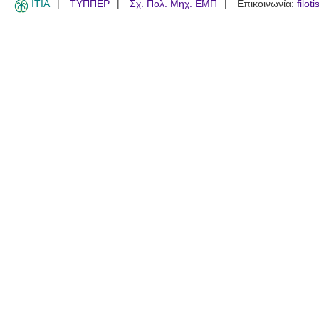
ITIA
ΤΥΠΠΕΡ
Σχ. Πολ. Μηχ. ΕΜΠ
Επικοινωνία:
filot