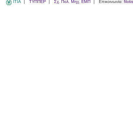
ITIA
ΤΥΠΠΕΡ
Σχ. Πολ. Μηχ. ΕΜΠ
Επικοινωνία:
filot