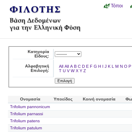
Τόποι
Κατηγορία
Είδους:
Αλφαβητική
All
All
A
B
C
D
E
F
G
H
I
J
K
L
M
N
O
P
Επιλογή:
T
U
V
W
X
Y
Z
Ονομασία
Υποείδος
Κοινή ονομασία
Φω
Trifolium pannonicum
Trifolium parnassi
Trifolium patens
Trifolium patulum