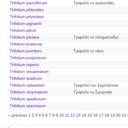
Trifolium pauciflorum
Τριφύλλι το αρακυνθές
Trifolium phleoides
Trifolium physodes
Trifolium pignantii
Trifolium pilczii
Trifolium pilulare
Τριφύλλι το πιληματώδες
Trifolium pratense
Trifolium pumilum
Τριφύλλι το νάνο
Trifolium purpureum
Trifolium repens
Trifolium resupinatum
Trifolium scabrum
Trifolium sebastiani
Τριφύλλι του Σεμπάστιαν
Trifolium smyrnaeum
Τριφύλλι το Σμυρναίο
Trifolium spadiceum
Trifolium speciosum
‹‹ previous
1
2
3
4
5
6
7
8
9
10
11
12
13
14
15
16
17
18
19
20
21