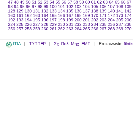
47
48
49
50
51
52
53
54
55
56
57
58
59
60
61
62
63
64
65
66
67
93
94
95
96
97
98
99
100
101
102
103
104
105
106
107
108
109
128
129
130
131
132
133
134
135
136
137
138
139
140
141
142
160
161
162
163
164
165
166
167
168
169
170
171
172
173
174
192
193
194
195
196
197
198
199
200
201
202
203
204
205
206
224
225
226
227
228
229
230
231
232
233
234
235
236
237
238
256
257
258
259
260
261
262
263
264
265
266
267
268
269
270
ITIA
ΤΥΠΠΕΡ
Σχ. Πολ. Μηχ. ΕΜΠ
Επικοινωνία:
filot