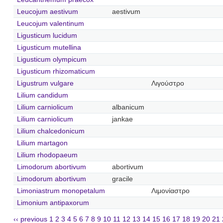
Leucojum aestivum
aestivum
Leucojum valentinum
Ligusticum lucidum
Ligusticum mutellina
Ligusticum olympicum
Ligusticum rhizomaticum
Ligustrum vulgare
Λιγούστρο
Lilium candidum
Lilium carniolicum
albanicum
Lilium carniolicum
jankae
Lilium chalcedonicum
Lilium martagon
Lilium rhodopaeum
Limodorum abortivum
abortivum
Limodorum abortivum
gracile
Limoniastrum monopetalum
Λιμονίαστρο
Limonium antipaxorum
‹‹ previous
1
2
3
4
5
6
7
8
9
10
11
12
13
14
15
16
17
18
19
20
21