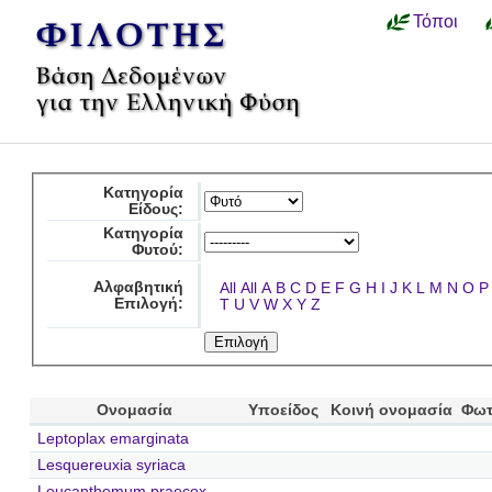
Τόποι
Κατηγορία
Είδους:
Κατηγορία
Φυτού:
Αλφαβητική
All
All
A
B
C
D
E
F
G
H
I
J
K
L
M
N
O
P
Επιλογή:
T
U
V
W
X
Y
Z
Ονομασία
Υποείδος
Κοινή ονομασία
Φωτ
Leptoplax emarginata
Lesquereuxia syriaca
Leucanthemum praecox