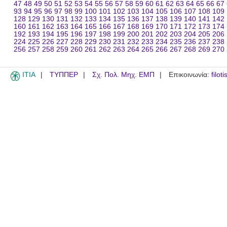
47
48
49
50
51
52
53
54
55
56
57
58
59
60
61
62
63
64
65
66
67
93
94
95
96
97
98
99
100
101
102
103
104
105
106
107
108
109
128
129
130
131
132
133
134
135
136
137
138
139
140
141
142
160
161
162
163
164
165
166
167
168
169
170
171
172
173
174
192
193
194
195
196
197
198
199
200
201
202
203
204
205
206
224
225
226
227
228
229
230
231
232
233
234
235
236
237
238
256
257
258
259
260
261
262
263
264
265
266
267
268
269
270
ITIA
ΤΥΠΠΕΡ
Σχ. Πολ. Μηχ. ΕΜΠ
Επικοινωνία:
filot