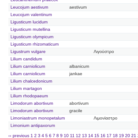
Leucojum aestivum
aestivum
Leucojum valentinum
Ligusticum lucidum
Ligusticum mutellina
Ligusticum olympicum
Ligusticum rhizomaticum
Ligustrum vulgare
Λιγούστρο
Lilium candidum
Lilium carniolicum
albanicum
Lilium carniolicum
jankae
Lilium chalcedonicum
Lilium martagon
Lilium rhodopaeum
Limodorum abortivum
abortivum
Limodorum abortivum
gracile
Limoniastrum monopetalum
Λιμονίαστρο
Limonium antipaxorum
‹‹ previous
1
2
3
4
5
6
7
8
9
10
11
12
13
14
15
16
17
18
19
20
21