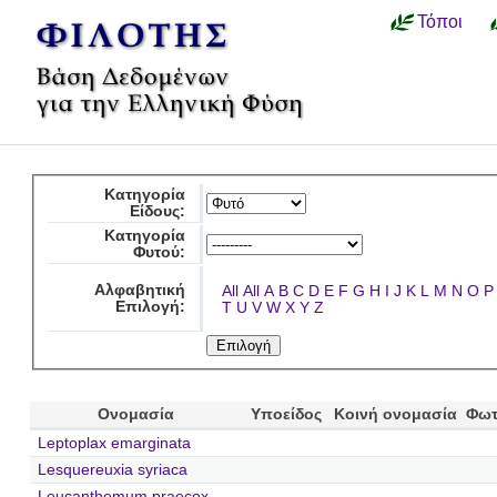
Τόποι
Κατηγορία
Είδους:
Κατηγορία
Φυτού:
Αλφαβητική
All
All
A
B
C
D
E
F
G
H
I
J
K
L
M
N
O
P
Επιλογή:
T
U
V
W
X
Y
Z
Ονομασία
Υποείδος
Κοινή ονομασία
Φωτ
Leptoplax emarginata
Lesquereuxia syriaca
Leucanthemum praecox