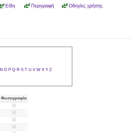
Είδη
Περιγραφή
Οδηγίες χρήσης
N
O
P
Q
R
S
T
U
V
W
X
Y
Z
Φωτογραφία