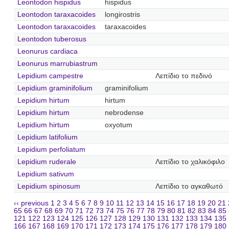
Leontodon hispidus
hispidus
Leontodon taraxacoides
longirostris
Leontodon taraxacoides
taraxacoides
Leontodon tuberosus
Leonurus cardiaca
Leonurus marrubiastrum
Lepidium campestre
Λεπίδιο το πεδινό
Lepidium graminifolium
graminifolium
Lepidium hirtum
hirtum
Lepidium hirtum
nebrodense
Lepidium hirtum
oxyotum
Lepidium latifolium
Lepidium perfoliatum
Lepidium ruderale
Λεπίδιο το χαλικόφιλο
Lepidium sativum
Lepidium spinosum
Λεπίδιο το αγκαθωτό
‹‹ previous
1
2
3
4
5
6
7
8
9
10
11
12
13
14
15
16
17
18
19
20
21
65
66
67
68
69
70
71
72
73
74
75
76
77
78
79
80
81
82
83
84
85
121
122
123
124
125
126
127
128
129
130
131
132
133
134
135
166
167
168
169
170
171
172
173
174
175
176
177
178
179
180