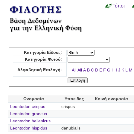
Τόποι
Κατηγορία Είδους:
Κατηγορία Φυτού:
Αλφαβητική Επιλογή:
All
All
A
B
C
D
E
F
G
H
I
J
K
L
M
Ονομασία
Υποείδος
Κοινή ονομασία
Leontodon crispus
crispus
Leontodon graecus
Leontodon hellenicus
Leontodon hispidus
danubialis