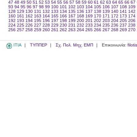
47
48
49
50
51
52
53
54
55
56
57
58
59
60
61
62
63
64
65
66
67
93
94
95
96
97
98
99
100
101
102
103
104
105
106
107
108
109
128
129
130
131
132
133
134
135
136
137
138
139
140
141
142
160
161
162
163
164
165
166
167
168
169
170
171
172
173
174
192
193
194
195
196
197
198
199
200
201
202
203
204
205
206
224
225
226
227
228
229
230
231
232
233
234
235
236
237
238
256
257
258
259
260
261
262
263
264
265
266
267
268
269
270
ITIA
ΤΥΠΠΕΡ
Σχ. Πολ. Μηχ. ΕΜΠ
Επικοινωνία:
filot