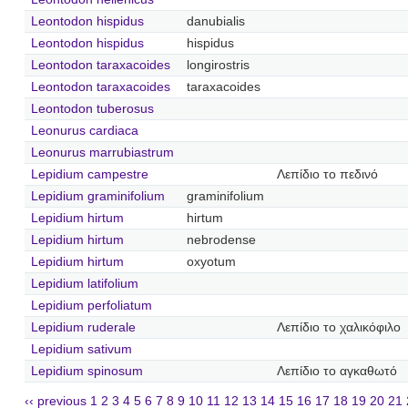
Leontodon hispidus
danubialis
Leontodon hispidus
hispidus
Leontodon taraxacoides
longirostris
Leontodon taraxacoides
taraxacoides
Leontodon tuberosus
Leonurus cardiaca
Leonurus marrubiastrum
Lepidium campestre
Λεπίδιο το πεδινό
Lepidium graminifolium
graminifolium
Lepidium hirtum
hirtum
Lepidium hirtum
nebrodense
Lepidium hirtum
oxyotum
Lepidium latifolium
Lepidium perfoliatum
Lepidium ruderale
Λεπίδιο το χαλικόφιλο
Lepidium sativum
Lepidium spinosum
Λεπίδιο το αγκαθωτό
‹‹ previous
1
2
3
4
5
6
7
8
9
10
11
12
13
14
15
16
17
18
19
20
21