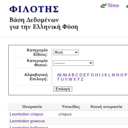
Τόποι
Κατηγορία
Είδους:
Κατηγορία
Φυτού:
Αλφαβητική
All
All
A
B
C
D
E
F
G
H
I
J
K
L
M
N
O
P
Επιλογή:
T
U
V
W
X
Y
Z
Ονομασία
Υποείδος
Κοινή ονομασία
Leontodon crispus
crispus
Leontodon graecus
Leontodon hellenicus