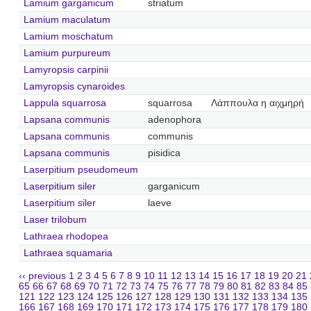
Lamium garganicum
striatum
Lamium maculatum
Lamium moschatum
Lamium purpureum
Lamyropsis carpinii
Lamyropsis cynaroides
Lappula squarrosa
squarrosa
Λάππουλα η αιχμηρή
Lapsana communis
adenophora
Lapsana communis
communis
Lapsana communis
pisidica
Laserpitium pseudomeum
Laserpitium siler
garganicum
Laserpitium siler
laeve
Laser trilobum
Lathraea rhodopea
Lathraea squamaria
‹‹ previous
1
2
3
4
5
6
7
8
9
10
11
12
13
14
15
16
17
18
19
20
21
65
66
67
68
69
70
71
72
73
74
75
76
77
78
79
80
81
82
83
84
85
121
122
123
124
125
126
127
128
129
130
131
132
133
134
135
166
167
168
169
170
171
172
173
174
175
176
177
178
179
180