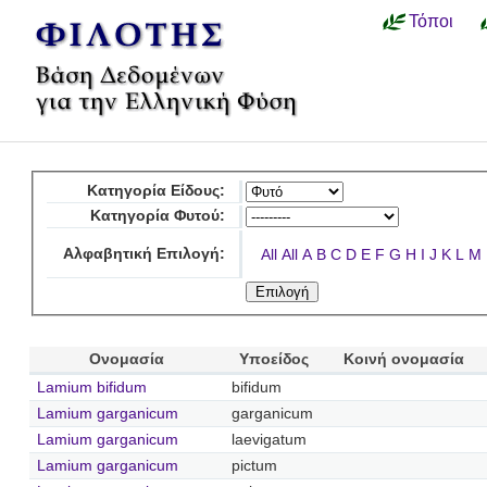
Τόποι
Κατηγορία Είδους:
Κατηγορία Φυτού:
Αλφαβητική Επιλογή:
All
All
A
B
C
D
E
F
G
H
I
J
K
L
M
Ονομασία
Υποείδος
Κοινή ονομασία
Lamium bifidum
bifidum
Lamium garganicum
garganicum
Lamium garganicum
laevigatum
Lamium garganicum
pictum