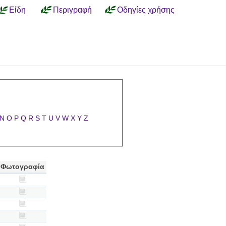
Είδη
Περιγραφή
Οδηγίες χρήσης
N
O
P
Q
R
S
T
U
V
W
X
Y
Z
Φωτογραφία