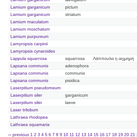
Lamium garganicum
pictum
Lamium garganicum
striatum
Lamium maculatum
Lamium moschatum
Lamium purpureum
Lamyropsis carpinii
Lamyropsis cynaroides
Lappula squarrosa
squarrosa
Λάππουλα η αιχμηρή
Lapsana communis
adenophora
Lapsana communis
communis
Lapsana communis
pisidica
Laserpitium pseudomeum
Laserpitium siler
garganicum
Laserpitium siler
laeve
Laser trilobum
Lathraea rhodopea
Lathraea squamaria
‹‹ previous
1
2
3
4
5
6
7
8
9
10
11
12
13
14
15
16
17
18
19
20
21