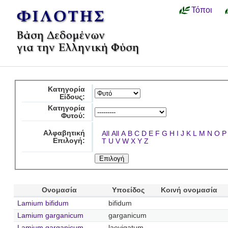
Τόποι
Κατηγορία
Είδους:
Κατηγορία
Φυτού:
Αλφαβητική
All
All
A
B
C
D
E
F
G
H
I
J
K
L
M
N
O
P
Επιλογή:
T
U
V
W
X
Y
Z
Ονομασία
Υποείδος
Κοινή ονομασία
Lamium bifidum
bifidum
Lamium garganicum
garganicum
Lamium garganicum
laevigatum