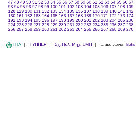
47
48
49
50
51
52
53
54
55
56
57
58
59
60
61
62
63
64
65
66
67
93
94
95
96
97
98
99
100
101
102
103
104
105
106
107
108
109
128
129
130
131
132
133
134
135
136
137
138
139
140
141
142
160
161
162
163
164
165
166
167
168
169
170
171
172
173
174
192
193
194
195
196
197
198
199
200
201
202
203
204
205
206
224
225
226
227
228
229
230
231
232
233
234
235
236
237
238
256
257
258
259
260
261
262
263
264
265
266
267
268
269
270
ITIA
ΤΥΠΠΕΡ
Σχ. Πολ. Μηχ. ΕΜΠ
Επικοινωνία:
filot