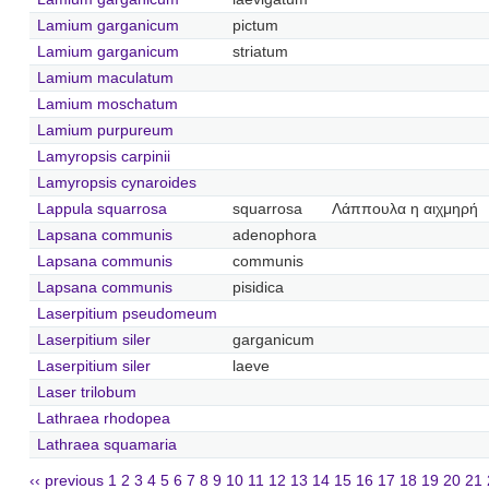
Lamium garganicum
pictum
Lamium garganicum
striatum
Lamium maculatum
Lamium moschatum
Lamium purpureum
Lamyropsis carpinii
Lamyropsis cynaroides
Lappula squarrosa
squarrosa
Λάππουλα η αιχμηρή
Lapsana communis
adenophora
Lapsana communis
communis
Lapsana communis
pisidica
Laserpitium pseudomeum
Laserpitium siler
garganicum
Laserpitium siler
laeve
Laser trilobum
Lathraea rhodopea
Lathraea squamaria
‹‹ previous
1
2
3
4
5
6
7
8
9
10
11
12
13
14
15
16
17
18
19
20
21