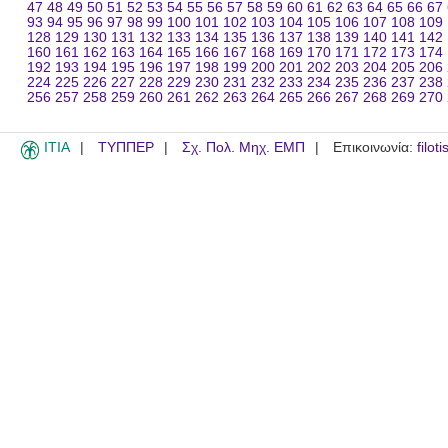
47
48
49
50
51
52
53
54
55
56
57
58
59
60
61
62
63
64
65
66
67
93
94
95
96
97
98
99
100
101
102
103
104
105
106
107
108
109
128
129
130
131
132
133
134
135
136
137
138
139
140
141
142
160
161
162
163
164
165
166
167
168
169
170
171
172
173
174
192
193
194
195
196
197
198
199
200
201
202
203
204
205
206
224
225
226
227
228
229
230
231
232
233
234
235
236
237
238
256
257
258
259
260
261
262
263
264
265
266
267
268
269
270
ITIA
ΤΥΠΠΕΡ
Σχ. Πολ. Μηχ. ΕΜΠ
Επικοινωνία:
filot