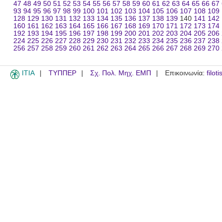
47
48
49
50
51
52
53
54
55
56
57
58
59
60
61
62
63
64
65
66
67
93
94
95
96
97
98
99
100
101
102
103
104
105
106
107
108
109
128
129
130
131
132
133
134
135
136
137
138
139
140
141
142
160
161
162
163
164
165
166
167
168
169
170
171
172
173
174
192
193
194
195
196
197
198
199
200
201
202
203
204
205
206
224
225
226
227
228
229
230
231
232
233
234
235
236
237
238
256
257
258
259
260
261
262
263
264
265
266
267
268
269
270
ITIA
ΤΥΠΠΕΡ
Σχ. Πολ. Μηχ. ΕΜΠ
Επικοινωνία:
filot