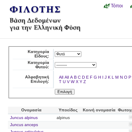
Τόποι
Κατηγορία
Είδους:
Κατηγορία
Φυτού:
Αλφαβητική
All
All
A
B
C
D
E
F
G
H
I
J
K
L
M
N
O
P
Επιλογή:
T
U
V
W
X
Y
Z
Ονομασία
Υποείδος
Κοινή ονομασία
Φωτογ
Juncus alpinus
alpinus
Juncus anceps
Juncus articulatus