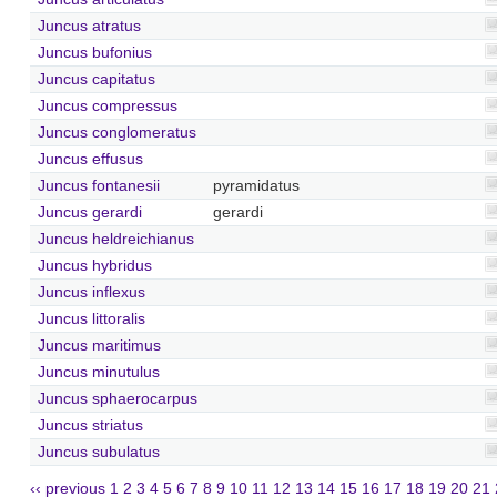
Juncus atratus
Juncus bufonius
Juncus capitatus
Juncus compressus
Juncus conglomeratus
Juncus effusus
Juncus fontanesii
pyramidatus
Juncus gerardi
gerardi
Juncus heldreichianus
Juncus hybridus
Juncus inflexus
Juncus littoralis
Juncus maritimus
Juncus minutulus
Juncus sphaerocarpus
Juncus striatus
Juncus subulatus
‹‹ previous
1
2
3
4
5
6
7
8
9
10
11
12
13
14
15
16
17
18
19
20
21