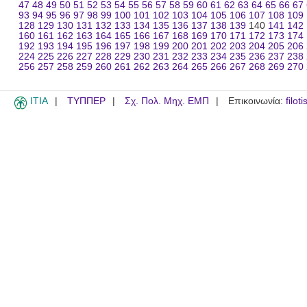
47
48
49
50
51
52
53
54
55
56
57
58
59
60
61
62
63
64
65
66
67
93
94
95
96
97
98
99
100
101
102
103
104
105
106
107
108
109
128
129
130
131
132
133
134
135
136
137
138
139
140
141
142
160
161
162
163
164
165
166
167
168
169
170
171
172
173
174
192
193
194
195
196
197
198
199
200
201
202
203
204
205
206
224
225
226
227
228
229
230
231
232
233
234
235
236
237
238
256
257
258
259
260
261
262
263
264
265
266
267
268
269
270
ITIA
ΤΥΠΠΕΡ
Σχ. Πολ. Μηχ. ΕΜΠ
Επικοινωνία:
filot