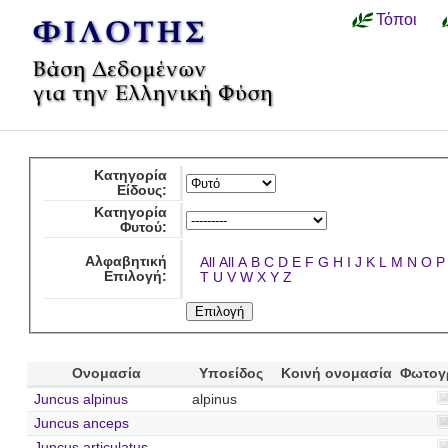
Τόποι
Κατηγορία
Είδους:
Κατηγορία
Φυτού:
Αλφαβητική
All
All
A
B
C
D
E
F
G
H
I
J
K
L
M
N
O
P
Επιλογή:
T
U
V
W
X
Y
Z
Ονομασία
Υποείδος
Κοινή ονομασία
Φωτογ
Juncus alpinus
alpinus
Juncus anceps
Juncus articulatus