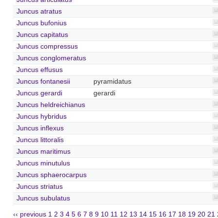
Juncus atratus
Juncus bufonius
Juncus capitatus
Juncus compressus
Juncus conglomeratus
Juncus effusus
Juncus fontanesii
pyramidatus
Juncus gerardi
gerardi
Juncus heldreichianus
Juncus hybridus
Juncus inflexus
Juncus littoralis
Juncus maritimus
Juncus minutulus
Juncus sphaerocarpus
Juncus striatus
Juncus subulatus
‹‹ previous
1
2
3
4
5
6
7
8
9
10
11
12
13
14
15
16
17
18
19
20
21