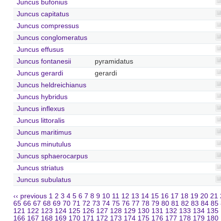
Juncus bufonius
Juncus capitatus
Juncus compressus
Juncus conglomeratus
Juncus effusus
Juncus fontanesii
pyramidatus
Juncus gerardi
gerardi
Juncus heldreichianus
Juncus hybridus
Juncus inflexus
Juncus littoralis
Juncus maritimus
Juncus minutulus
Juncus sphaerocarpus
Juncus striatus
Juncus subulatus
‹‹ previous
1
2
3
4
5
6
7
8
9
10
11
12
13
14
15
16
17
18
19
20
21
65
66
67
68
69
70
71
72
73
74
75
76
77
78
79
80
81
82
83
84
85
121
122
123
124
125
126
127
128
129
130
131
132
133
134
135
166
167
168
169
170
171
172
173
174
175
176
177
178
179
180