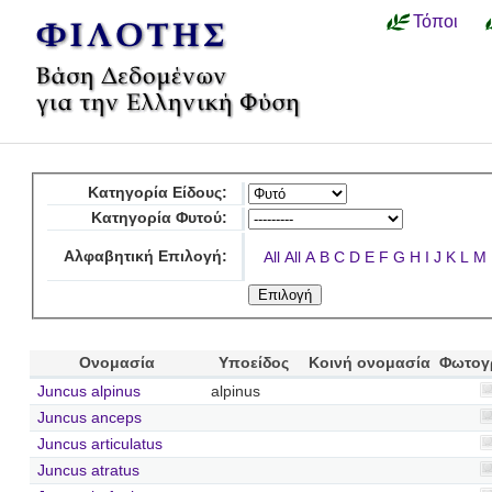
Τόποι
Κατηγορία Είδους:
Κατηγορία Φυτού:
Αλφαβητική Επιλογή:
All
All
A
B
C
D
E
F
G
H
I
J
K
L
M
Ονομασία
Υποείδος
Κοινή ονομασία
Φωτογ
Juncus alpinus
alpinus
Juncus anceps
Juncus articulatus
Juncus atratus