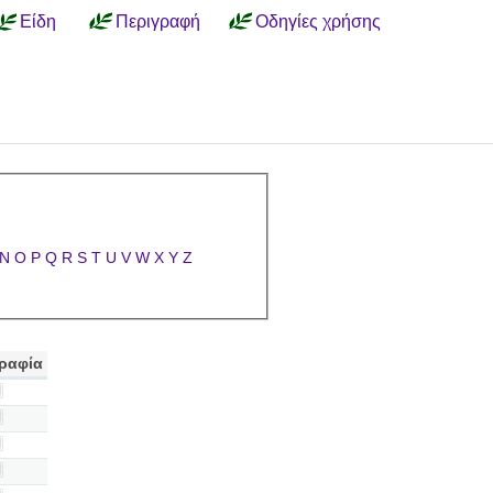
Είδη
Περιγραφή
Οδηγίες χρήσης
N
O
P
Q
R
S
T
U
V
W
X
Y
Z
ραφία