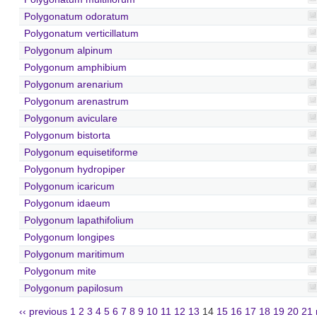
Polygonatum odoratum
Polygonatum verticillatum
Polygonum alpinum
Polygonum amphibium
Polygonum arenarium
Polygonum arenastrum
Polygonum aviculare
Polygonum bistorta
Polygonum equisetiforme
Polygonum hydropiper
Polygonum icaricum
Polygonum idaeum
Polygonum lapathifolium
Polygonum longipes
Polygonum maritimum
Polygonum mite
Polygonum papilosum
‹‹ previous
1
2
3
4
5
6
7
8
9
10
11
12
13
14
15
16
17
18
19
20
21