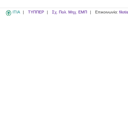
ITIA
ΤΥΠΠΕΡ
Σχ. Πολ. Μηχ. ΕΜΠ
Επικοινωνία:
filot