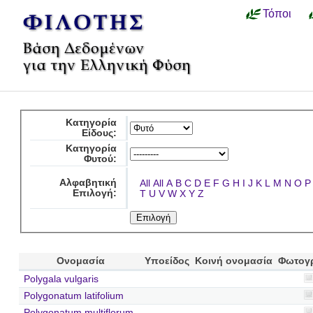
Τόποι
Κατηγορία
Είδους:
Κατηγορία
Φυτού:
Αλφαβητική
All
All
A
B
C
D
E
F
G
H
I
J
K
L
M
N
O
P
Επιλογή:
T
U
V
W
X
Y
Z
Ονομασία
Υποείδος
Κοινή ονομασία
Φωτογ
Polygala vulgaris
Polygonatum latifolium
Polygonatum multiflorum