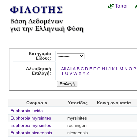
Τόποι
Κατηγορία
Είδους:
Αλφαβητική
All
All
A
B
C
D
E
F
G
H
I
J
K
L
M
N
O
P
Επιλογή:
T
U
V
W
X
Y
Z
Ονομασία
Υποείδος
Κοινή ονομασία
Euphorbia lucida
Euphorbia myrsinites
myrsinites
Euphorbia myrsinites
rechingeri
Euphorbia nicaeensis
nicaeensis