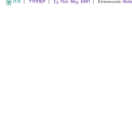
ITIA
ΤΥΠΠΕΡ
Σχ. Πολ. Μηχ. ΕΜΠ
Επικοινωνία:
filot