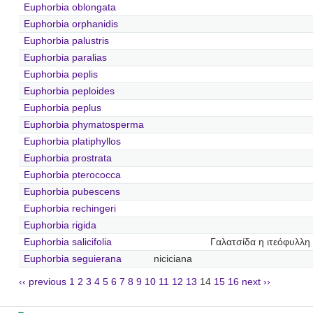
Euphorbia oblongata
Euphorbia orphanidis
Euphorbia palustris
Euphorbia paralias
Euphorbia peplis
Euphorbia peploides
Euphorbia peplus
Euphorbia phymatosperma
Euphorbia platiphyllos
Euphorbia prostrata
Euphorbia pterococca
Euphorbia pubescens
Euphorbia rechingeri
Euphorbia rigida
Euphorbia salicifolia
Γαλατσίδα η ιτεόφυλλη
Euphorbia seguierana
niciciana
‹‹ previous
1
2
3
4
5
6
7
8
9
10
11
12
13
14
15
16
next ››