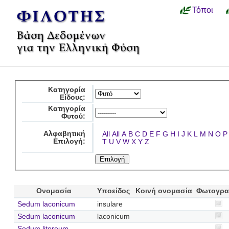
Τόποι
Κατηγορία
Είδους:
Κατηγορία
Φυτού:
Αλφαβητική
All
All
A
B
C
D
E
F
G
H
I
J
K
L
M
N
O
P
Επιλογή:
T
U
V
W
X
Y
Z
Ονομασία
Υποείδος
Κοινή ονομασία
Φωτογρα
Sedum laconicum
insulare
Sedum laconicum
laconicum
Sedum litoreum