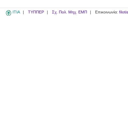
ITIA
ΤΥΠΠΕΡ
Σχ. Πολ. Μηχ. ΕΜΠ
Επικοινωνία:
filot