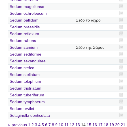
Sedum magellense
Sedum ochroleucum
Sedum pallidum
Σέδο το ωχρό
Sedum praesidis
Sedum reflexum
Sedum rubens
Sedum samium
Σέδο της Σάμου
Sedum sediforme
Sedum sexangulare
Sedum stefco
Sedum stellatum
Sedum telephium
Sedum tristriatum
Sedum tuberiferum
Sedum tymphaeum
Sedum urvilei
Selaginella denticulata
‹‹ previous
1
2
3
4
5
6
7
8
9
10
11
12
13
14
15
16
17
18
19
20
21