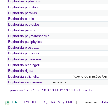
Euphorbia orphanidis
Euphorbia palustris
Euphorbia paralias
Euphorbia peplis
Euphorbia peploides
Euphorbia peplus
Euphorbia phymatosperma
Euphorbia platiphyllos
Euphorbia prostrata
Euphorbia pterococca
Euphorbia pubescens
Euphorbia rechingeri
Euphorbia rigida
Euphorbia salicifolia
Γαλατσίδα η ιτεόφυλλη
Euphorbia seguierana
niciciana
‹‹ previous
1
2
3
4
5
6
7
8
9
10
11
12
13
14
15
16
next ››
ITIA
ΤΥΠΠΕΡ
Σχ. Πολ. Μηχ. ΕΜΠ
Επικοινωνία:
filot