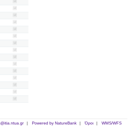
is@itia.ntua.gr
Powered by NatureBank
Όροι
WMS/WFS