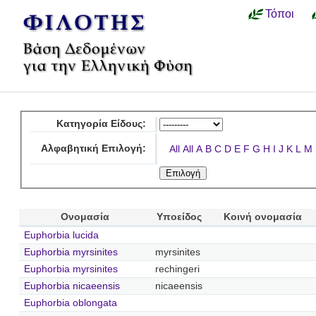
Τόποι
Κατηγορία Είδους:
Αλφαβητική Επιλογή:
All
All
A
B
C
D
E
F
G
H
I
J
K
L
M
Ονομασία
Υποείδος
Κοινή ονομασία
Euphorbia lucida
Euphorbia myrsinites
myrsinites
Euphorbia myrsinites
rechingeri
Euphorbia nicaeensis
nicaeensis
Euphorbia oblongata