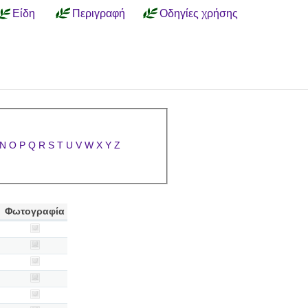
Είδη
Περιγραφή
Οδηγίες χρήσης
N
O
P
Q
R
S
T
U
V
W
X
Y
Z
Φωτογραφία