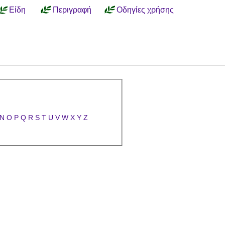
Είδη
Περιγραφή
Οδηγίες χρήσης
N
O
P
Q
R
S
T
U
V
W
X
Y
Z