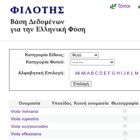
Τόποι
Κατηγορία Είδους:
Κατηγορία Φυτού:
Αλφαβητική Επιλογή:
All
All
A
B
C
D
E
F
G
H
I
J
K
L
M
Ονομασία
Υποείδος
Κοινή ονομασία
Φωτογραφία
Viola riviniana
Viola rupestris
Viola scorpiuroides
Viola sfikasiana