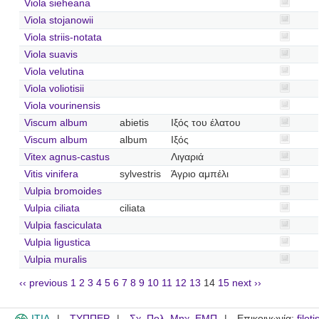
Viola sieheana
Viola stojanowii
Viola striis-notata
Viola suavis
Viola velutina
Viola voliotisii
Viola vourinensis
Viscum album
abietis
Ιξός του έλατου
Viscum album
album
Ιξός
Vitex agnus-castus
Λιγαριά
Vitis vinifera
sylvestris
Άγριο αμπέλι
Vulpia bromoides
Vulpia ciliata
ciliata
Vulpia fasciculata
Vulpia ligustica
Vulpia muralis
‹‹ previous
1
2
3
4
5
6
7
8
9
10
11
12
13
14
15
next ››
ITIA
ΤΥΠΠΕΡ
Σχ. Πολ. Μηχ. ΕΜΠ
Επικοινωνία:
filot