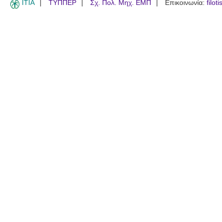
ITIA
ΤΥΠΠΕΡ
Σχ. Πολ. Μηχ. ΕΜΠ
Επικοινωνία:
filot