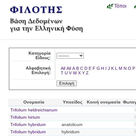
Τόποι
Κατηγορία
Είδους:
Αλφαβητική
All
All
A
B
C
D
E
F
G
H
I
J
K
L
M
N
O
P
Επιλογή:
T
U
V
W
X
Y
Z
Ονομασία
Υποείδος
Κοινή ονομασία
Φωτο
Trifolium heldreichianum
Trifolium hirtum
Trifolium hybridum
anatolicum
Trifolium hybridum
hybridum