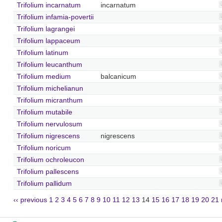
Trifolium incarnatum
incarnatum
Trifolium infamia-povertii
Trifolium lagrangei
Trifolium lappaceum
Trifolium latinum
Trifolium leucanthum
Trifolium medium
balcanicum
Trifolium michelianun
Trifolium micranthum
Trifolium mutabile
Trifolium nervulosum
Trifolium nigrescens
nigrescens
Trifolium noricum
Trifolium ochroleucon
Trifolium pallescens
Trifolium pallidum
‹‹ previous
1
2
3
4
5
6
7
8
9
10
11
12
13
14
15
16
17
18
19
20
21