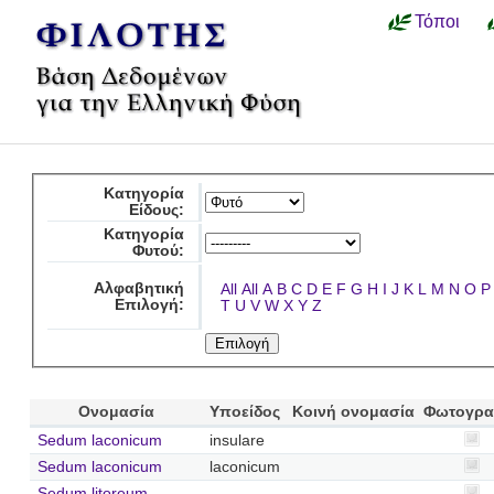
Τόποι
Κατηγορία
Είδους:
Κατηγορία
Φυτού:
Αλφαβητική
All
All
A
B
C
D
E
F
G
H
I
J
K
L
M
N
O
P
Επιλογή:
T
U
V
W
X
Y
Z
Ονομασία
Υποείδος
Κοινή ονομασία
Φωτογρα
Sedum laconicum
insulare
Sedum laconicum
laconicum
Sedum litoreum