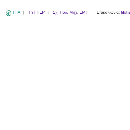
ITIA
ΤΥΠΠΕΡ
Σχ. Πολ. Μηχ. ΕΜΠ
Επικοινωνία:
filot