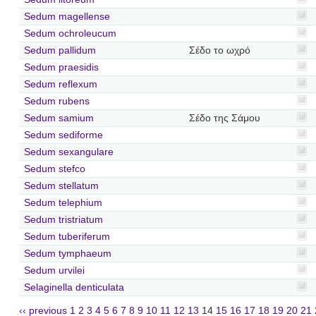
Sedum magellense
Sedum ochroleucum
Sedum pallidum
Σέδο το ωχρό
Sedum praesidis
Sedum reflexum
Sedum rubens
Sedum samium
Σέδο της Σάμου
Sedum sediforme
Sedum sexangulare
Sedum stefco
Sedum stellatum
Sedum telephium
Sedum tristriatum
Sedum tuberiferum
Sedum tymphaeum
Sedum urvilei
Selaginella denticulata
‹‹ previous
1
2
3
4
5
6
7
8
9
10
11
12
13
14
15
16
17
18
19
20
21