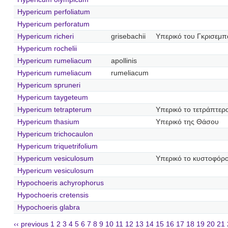
Hypericum perfoliatum
Hypericum perforatum
Hypericum richeri
grisebachii
Υπερικό του Γκρισεμπ
Hypericum rochelii
Hypericum rumeliacum
apollinis
Hypericum rumeliacum
rumeliacum
Hypericum spruneri
Hypericum taygeteum
Hypericum tetrapterum
Υπερικό το τετράπτερ
Hypericum thasium
Υπερικό της Θάσου
Hypericum trichocaulon
Hypericum triquetrifolium
Hypericum vesiculosum
Υπερικό το κυστοφόρ
Hypericum vesiculosum
Hypochoeris achyrophorus
Hypochoeris cretensis
Hypochoeris glabra
‹‹ previous
1
2
3
4
5
6
7
8
9
10
11
12
13
14
15
16
17
18
19
20
21