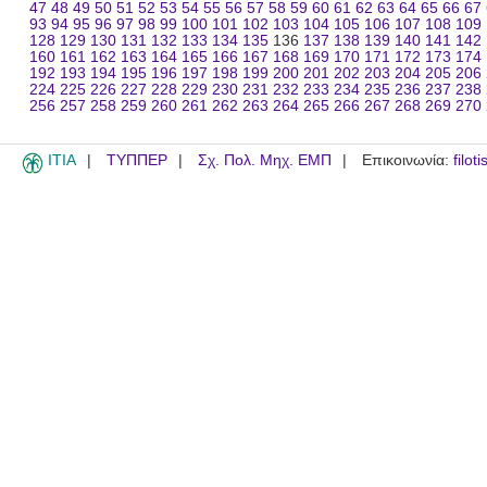
47
48
49
50
51
52
53
54
55
56
57
58
59
60
61
62
63
64
65
66
67
93
94
95
96
97
98
99
100
101
102
103
104
105
106
107
108
109
128
129
130
131
132
133
134
135
136
137
138
139
140
141
142
160
161
162
163
164
165
166
167
168
169
170
171
172
173
174
192
193
194
195
196
197
198
199
200
201
202
203
204
205
206
224
225
226
227
228
229
230
231
232
233
234
235
236
237
238
256
257
258
259
260
261
262
263
264
265
266
267
268
269
270
ITIA
ΤΥΠΠΕΡ
Σχ. Πολ. Μηχ. ΕΜΠ
Επικοινωνία:
filot