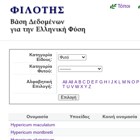
Τόποι
Κατηγορία
Είδους:
Κατηγορία
Φυτού:
Αλφαβητική
All
All
A
B
C
D
E
F
G
H
I
J
K
L
M
N
O
P
Επιλογή:
T
U
V
W
X
Y
Z
Ονομασία
Υποείδος
Κοινή ονομασία
Hypericum maculatum
Hypericum montbretii
Hypericum olympicum