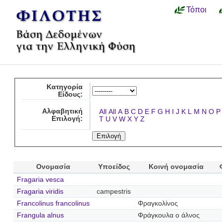
Τόποι
Κατηγορία
Είδους:
Αλφαβητική
All
All
A
B
C
D
E
F
G
H
I
J
K
L
M
N
O
P
Επιλογή:
T
U
V
W
X
Y
Z
Ονομασία
Υποείδος
Κοινή ονομασία
Fragaria vesca
Fragaria viridis
campestris
Francolinus francolinus
Φραγκολίνος
Frangula alnus
Φράγκουλα ο άλνος