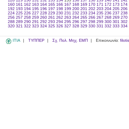
128
129
130
131
132
133
134
135
136
137
138
139
140
141
142
160
161
162
163
164
165
166
167
168
169
170
171
172
173
174
192
193
194
195
196
197
198
199
200
201
202
203
204
205
206
224
225
226
227
228
229
230
231
232
233
234
235
236
237
238
256
257
258
259
260
261
262
263
264
265
266
267
268
269
270
288
289
290
291
292
293
294
295
296
297
298
299
300
301
302
320
321
322
323
324
325
326
327
328
329
330
331
332
333
334
ITIA
ΤΥΠΠΕΡ
Σχ. Πολ. Μηχ. ΕΜΠ
Επικοινωνία:
filot