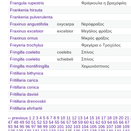
Frangula rupestris
Φράγκουλα η βραχόφιλη
Frankenia hirsuta
Frankenia pulverulenta
Fraxinus angustifolia
oxycarpa
Νερόφραξος
Fraxinus excelsior
excelsior
Μεγάλος φράξος
Fraxinus ornus
Μικρός φράξος
Freyeria trochylus
Φρεγέρια ο Τροχύλος
Fringilla coelebs
coelebs
Σπίνος
Fringilla coelebs
schiebeli
Σπίνος
Fringilla montifringilla
Χειμωνόσπινος
Fritillaria bithynica
Fritillaria carica
Fritillaria conica
Fritillaria davisii
Fritillaria drenovskii
Fritillaria ehrhartii
‹‹ previous
1
2
3
4
5
6
7
8
9
10
11
12
13
14
15
16
17
18
19
20
21
47
48
49
50
51
52
53
54
55
56
57
58
59
60
61
62
63
64
65
66
67
93
94
95
96
97
98
99
100
101
102
103
104
105
106
107
108
109