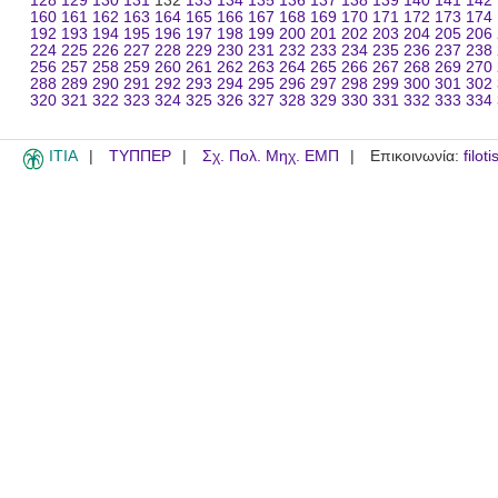
128
129
130
131
132
133
134
135
136
137
138
139
140
141
142
160
161
162
163
164
165
166
167
168
169
170
171
172
173
174
192
193
194
195
196
197
198
199
200
201
202
203
204
205
206
224
225
226
227
228
229
230
231
232
233
234
235
236
237
238
256
257
258
259
260
261
262
263
264
265
266
267
268
269
270
288
289
290
291
292
293
294
295
296
297
298
299
300
301
302
320
321
322
323
324
325
326
327
328
329
330
331
332
333
334
ITIA
ΤΥΠΠΕΡ
Σχ. Πολ. Μηχ. ΕΜΠ
Επικοινωνία:
filot