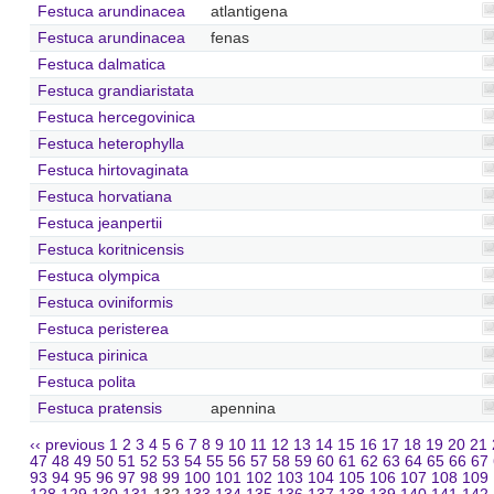
Festuca arundinacea
atlantigena
Festuca arundinacea
fenas
Festuca dalmatica
Festuca grandiaristata
Festuca hercegovinica
Festuca heterophylla
Festuca hirtovaginata
Festuca horvatiana
Festuca jeanpertii
Festuca koritnicensis
Festuca olympica
Festuca oviniformis
Festuca peristerea
Festuca pirinica
Festuca polita
Festuca pratensis
apennina
‹‹ previous
1
2
3
4
5
6
7
8
9
10
11
12
13
14
15
16
17
18
19
20
21
47
48
49
50
51
52
53
54
55
56
57
58
59
60
61
62
63
64
65
66
67
93
94
95
96
97
98
99
100
101
102
103
104
105
106
107
108
109