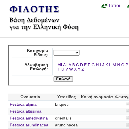
Τόποι
Κατηγορία
Είδους:
Αλφαβητική
All
All
A
B
C
D
E
F
G
H
I
J
K
L
M
N
O
P
Επιλογή:
T
U
V
W
X
Y
Z
Ονομασία
Υποείδος
Κοινή ονομασία
Φωτογ
Festuca alpina
briquetii
Festuca altissima
Festuca amethystina
orientalis
Festuca arundinacea
arundinacea