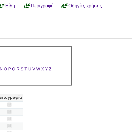
Είδη
Περιγραφή
Οδηγίες χρήσης
N
O
P
Q
R
S
T
U
V
W
X
Y
Z
ωτογραφία