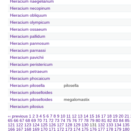
Hieracium naegelianum
Hieracium necopinum
Hieracium obliquum
Hieracium olympicum
Hieracium ossaeum
Hieracium pallidum
Hieracium pannosum
Hieracium parnassi
Hieracium pavichii
Hieracium peristericum
Hieracium petraeum
Hieracium phocaicum
Hieracium pilosella
pilosella
Hieracium piloselloides
Hieracium piloselloides
megalomastix
Hieracium pilosius
‹‹ previous
1
2
3
4
5
6
7
8
9
10
11
12
13
14
15
16
17
18
19
20
21
65
66
67
68
69
70
71
72
73
74
75
76
77
78
79
80
81
82
83
84
85
121
122
123
124
125
126
127
128
129
130
131
132
133
134
135
166
167
168
169
170
171
172
173
174
175
176
177
178
179
180