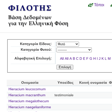
Τόποι
Κατηγορία Είδους:
Κατηγορία Φυτού:
Αλφαβητική Επιλογή:
All
All
A
B
C
D
E
F
G
H
I
J
K
L
M
Ονομασία
Υποείδος
Κοινή ονομασία
Φ
Hieracium leucocomum
Hieracium macranthum
testimoniale
Hieracium megalothecum
Hieracium naegelianiforme