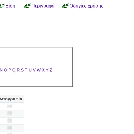
Είδη
Περιγραφή
Οδηγίες χρήσης
N
O
P
Q
R
S
T
U
V
W
X
Y
Z
ωτογραφία