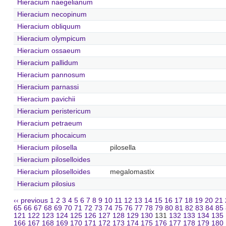
Hieracium naegelianum
Hieracium necopinum
Hieracium obliquum
Hieracium olympicum
Hieracium ossaeum
Hieracium pallidum
Hieracium pannosum
Hieracium parnassi
Hieracium pavichii
Hieracium peristericum
Hieracium petraeum
Hieracium phocaicum
Hieracium pilosella
pilosella
Hieracium piloselloides
Hieracium piloselloides
megalomastix
Hieracium pilosius
‹‹ previous
1
2
3
4
5
6
7
8
9
10
11
12
13
14
15
16
17
18
19
20
21
65
66
67
68
69
70
71
72
73
74
75
76
77
78
79
80
81
82
83
84
85
121
122
123
124
125
126
127
128
129
130
131
132
133
134
135
166
167
168
169
170
171
172
173
174
175
176
177
178
179
180