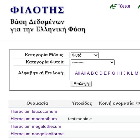
Τόποι
Κατηγορία Είδους:
Κατηγορία Φυτού:
Αλφαβητική Επιλογή:
All
All
A
B
C
D
E
F
G
H
I
J
K
L
M
Ονομασία
Υποείδος
Κοινή ονομασία
Φ
Hieracium leucocomum
Hieracium macranthum
testimoniale
Hieracium megalothecum
Hieracium naegelianiforme