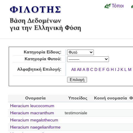
Τόποι
Κατηγορία Είδους:
Κατηγορία Φυτού:
Αλφαβητική Επιλογή:
All
All
A
B
C
D
E
F
G
H
I
J
K
L
M
Ονομασία
Υποείδος
Κοινή ονομασία
Φ
Hieracium leucocomum
Hieracium macranthum
testimoniale
Hieracium megalothecum
Hieracium naegelianiforme