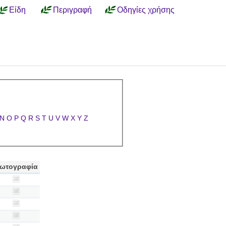
Είδη
Περιγραφή
Οδηγίες χρήσης
N
O
P
Q
R
S
T
U
V
W
X
Y
Z
ωτογραφία