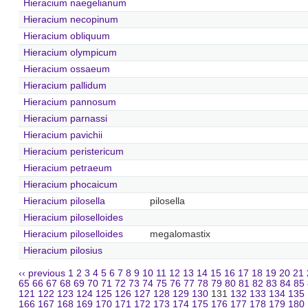
Hieracium naegelianum
Hieracium necopinum
Hieracium obliquum
Hieracium olympicum
Hieracium ossaeum
Hieracium pallidum
Hieracium pannosum
Hieracium parnassi
Hieracium pavichii
Hieracium peristericum
Hieracium petraeum
Hieracium phocaicum
Hieracium pilosella
pilosella
Hieracium piloselloides
Hieracium piloselloides
megalomastix
Hieracium pilosius
‹‹ previous
1
2
3
4
5
6
7
8
9
10
11
12
13
14
15
16
17
18
19
20
21
65
66
67
68
69
70
71
72
73
74
75
76
77
78
79
80
81
82
83
84
85
121
122
123
124
125
126
127
128
129
130
131
132
133
134
135
166
167
168
169
170
171
172
173
174
175
176
177
178
179
180