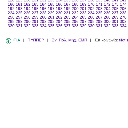
128
129
130
131
132
133
134
135
136
137
138
139
140
141
142
160
161
162
163
164
165
166
167
168
169
170
171
172
173
174
192
193
194
195
196
197
198
199
200
201
202
203
204
205
206
224
225
226
227
228
229
230
231
232
233
234
235
236
237
238
256
257
258
259
260
261
262
263
264
265
266
267
268
269
270
288
289
290
291
292
293
294
295
296
297
298
299
300
301
302
320
321
322
323
324
325
326
327
328
329
330
331
332
333
334
ITIA
ΤΥΠΠΕΡ
Σχ. Πολ. Μηχ. ΕΜΠ
Επικοινωνία:
filot