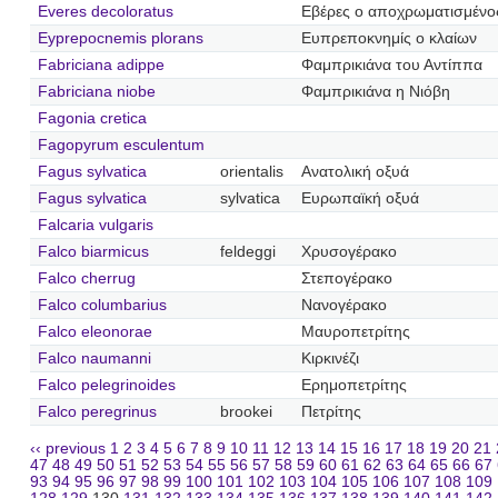
Everes decoloratus
Εβέρες ο αποχρωματισμένο
Eyprepocnemis plorans
Ευπρεποκνημίς ο κλαίων
Fabriciana adippe
Φαμπρικιάνα του Αντίππα
Fabriciana niobe
Φαμπρικιάνα η Νιόβη
Fagonia cretica
Fagopyrum esculentum
Fagus sylvatica
orientalis
Ανατολική οξυά
Fagus sylvatica
sylvatica
Ευρωπαϊκή οξυά
Falcaria vulgaris
Falco biarmicus
feldeggi
Χρυσογέρακο
Falco cherrug
Στεπογέρακο
Falco columbarius
Νανογέρακο
Falco eleonorae
Μαυροπετρίτης
Falco naumanni
Κιρκινέζι
Falco pelegrinoides
Ερημοπετρίτης
Falco peregrinus
brookei
Πετρίτης
‹‹ previous
1
2
3
4
5
6
7
8
9
10
11
12
13
14
15
16
17
18
19
20
21
47
48
49
50
51
52
53
54
55
56
57
58
59
60
61
62
63
64
65
66
67
93
94
95
96
97
98
99
100
101
102
103
104
105
106
107
108
109