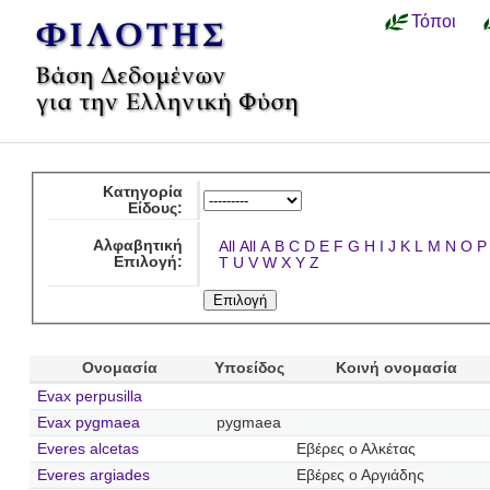
Τόποι
Κατηγορία
Είδους:
Αλφαβητική
All
All
A
B
C
D
E
F
G
H
I
J
K
L
M
N
O
P
Επιλογή:
T
U
V
W
X
Y
Z
Ονομασία
Υποείδος
Κοινή ονομασία
Evax perpusilla
Evax pygmaea
pygmaea
Everes alcetas
Εβέρες ο Αλκέτας
Everes argiades
Εβέρες ο Αργιάδης