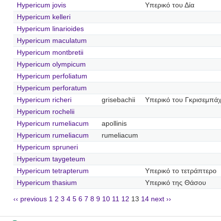
Hypericum jovis
Υπερικό του Δία
Hypericum kelleri
Hypericum linarioides
Hypericum maculatum
Hypericum montbretii
Hypericum olympicum
Hypericum perfoliatum
Hypericum perforatum
Hypericum richeri
grisebachii
Υπερικό του Γκρισεμπά
Hypericum rochelii
Hypericum rumeliacum
apollinis
Hypericum rumeliacum
rumeliacum
Hypericum spruneri
Hypericum taygeteum
Hypericum tetrapterum
Υπερικό το τετράπτερο
Hypericum thasium
Υπερικό της Θάσου
‹‹ previous
1
2
3
4
5
6
7
8
9
10
11
12
13
14
next ››