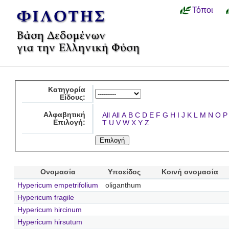
Τόποι
Κατηγορία
Είδους:
Αλφαβητική
All
All
A
B
C
D
E
F
G
H
I
J
K
L
M
N
O
P
Επιλογή:
T
U
V
W
X
Y
Z
Ονομασία
Υποείδος
Κοινή ονομασία
Hypericum empetrifolium
oliganthum
Hypericum fragile
Hypericum hircinum
Hypericum hirsutum