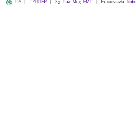
ITIA
ΤΥΠΠΕΡ
Σχ. Πολ. Μηχ. ΕΜΠ
Επικοινωνία:
filot