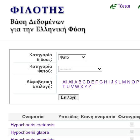
Τόποι
Κατηγορία
Είδους:
Κατηγορία
Φυτού:
Αλφαβητική
All
All
A
B
C
D
E
F
G
H
I
J
K
L
M
N
O
P
Επιλογή:
T
U
V
W
X
Y
Z
Ονομασία
Υποείδος
Κοινή ονομασία
Φωτογραφ
Hypochoeris cretensis
Hypochoeris glabra
Hypochoeris maculata