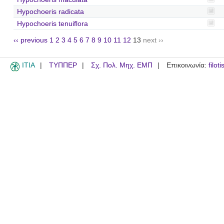
Hypochoeris radicata
Hypochoeris tenuiflora
‹‹ previous
1
2
3
4
5
6
7
8
9
10
11
12
13
next ››
ITIA
ΤΥΠΠΕΡ
Σχ. Πολ. Μηχ. ΕΜΠ
Επικοινωνία:
filot