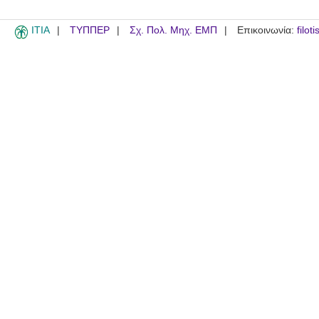
ITIA
ΤΥΠΠΕΡ
Σχ. Πολ. Μηχ. ΕΜΠ
Επικοινωνία:
filot