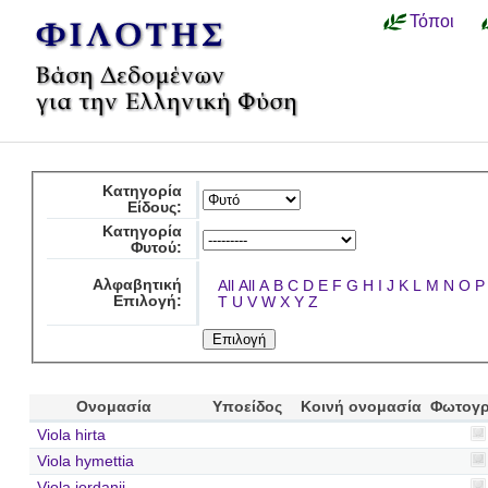
Τόποι
Κατηγορία
Είδους:
Κατηγορία
Φυτού:
Αλφαβητική
All
All
A
B
C
D
E
F
G
H
I
J
K
L
M
N
O
P
Επιλογή:
T
U
V
W
X
Y
Z
Ονομασία
Υποείδος
Κοινή ονομασία
Φωτογρ
Viola hirta
Viola hymettia
Viola jordanii