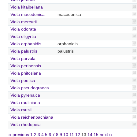
Viola kitaibeliana
Viola macedonica
macedonica
Viola mercurii
Viola odorata
Viola oligyrtia
Viola orphanidis
orphanidis
Viola palustris
palustris
Viola parvula
Viola perinensis
Viola phitosiana
Viola poetica
Viola pseudograeca
Viola pyrenaica
Viola rauliniana
Viola rausii
Viola reichenbachiana
Viola rhodopeia
‹‹ previous
1
2
3
4
5
6
7
8
9
10
11
12
13
14
15
next ››