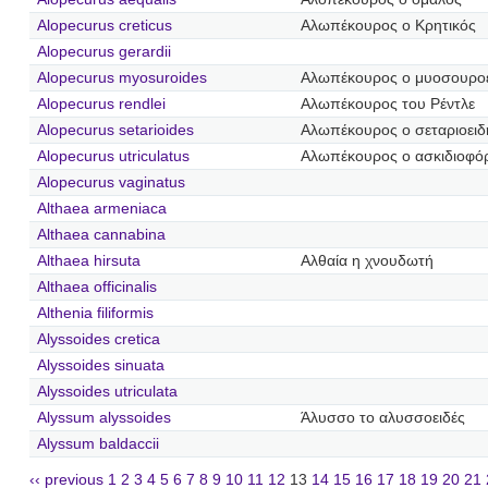
Alopecurus creticus
Αλωπέκουρος ο Κρητικός
Alopecurus gerardii
Alopecurus myosuroides
Αλωπέκουρος ο μυοσουρο
Alopecurus rendlei
Αλωπέκουρος του Ρέντλε
Alopecurus setarioides
Αλωπέκουρος ο σεταριοειδ
Alopecurus utriculatus
Αλωπέκουρος ο ασκιδιοφό
Alopecurus vaginatus
Althaea armeniaca
Althaea cannabina
Althaea hirsuta
Αλθαία η χνουδωτή
Althaea officinalis
Althenia filiformis
Alyssoides cretica
Alyssoides sinuata
Alyssoides utriculata
Alyssum alyssoides
Άλυσσο το αλυσσοειδές
Alyssum baldaccii
‹‹ previous
1
2
3
4
5
6
7
8
9
10
11
12
13
14
15
16
17
18
19
20
21