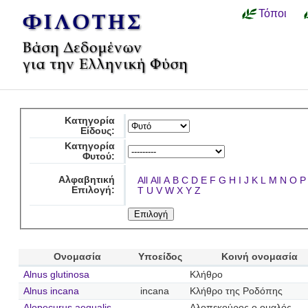
Τόποι
Κατηγορία
Είδους:
Κατηγορία
Φυτού:
Αλφαβητική
All
All
A
B
C
D
E
F
G
H
I
J
K
L
M
N
O
P
Επιλογή:
T
U
V
W
X
Y
Z
Ονομασία
Υποείδος
Κοινή ονομασία
Alnus glutinosa
Κλήθρο
Alnus incana
incana
Κλήθρο της Ροδόπης
Alopecurus aequalis
Αλοπεκούρος ο ομαλός