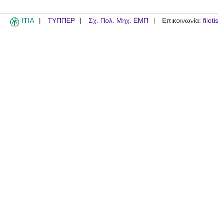
ITIA
ΤΥΠΠΕΡ
Σχ. Πολ. Μηχ. ΕΜΠ
Επικοινωνία:
filot