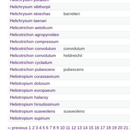
Helichrysum sibthorpii
Helichrysum stoechas
barrelieri
Helichrysum taenari
Helicotrichon aetolicum
Helicotrichon agropyroides
Helicotrichon compressum
Helicotrichon convolutum
convolutum
Helicotrichon convolutum
heldreichii
Helicotrichon cycladum
Helicotrichon pubescens
pubescens
Heliotropium curassavicum
Heliotropium dolosum
Heliotropium europaeum
Heliotropium halacsy
Heliotropium hirsutissimum
Heliotropium suaveolens
suaveolens
Heliotropium supinum
‹‹ previous
1
2
3
4
5
6
7
8
9
10
11
12
13
14
15
16
17
18
19
20
21