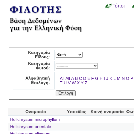
Τόποι
Κατηγορία
Είδους:
Κατηγορία
Φυτού:
Αλφαβητική
All
All
A
B
C
D
E
F
G
H
I
J
K
L
M
N
O
P
Επιλογή:
T
U
V
W
X
Y
Z
Ονομασία
Υποείδος
Κοινή ονομασία
Φω
Helichrysum microphyllum
Helichrysum orientale
Helichrysum plicatum