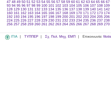
47
48
49
50
51
52
53
54
55
56
57
58
59
60
61
62
63
64
65
66
67
93
94
95
96
97
98
99
100
101
102
103
104
105
106
107
108
109
128
129
130
131
132
133
134
135
136
137
138
139
140
141
142
160
161
162
163
164
165
166
167
168
169
170
171
172
173
174
192
193
194
195
196
197
198
199
200
201
202
203
204
205
206
224
225
226
227
228
229
230
231
232
233
234
235
236
237
238
256
257
258
259
260
261
262
263
264
265
266
267
268
269
270
ITIA
ΤΥΠΠΕΡ
Σχ. Πολ. Μηχ. ΕΜΠ
Επικοινωνία:
filot