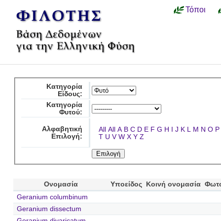
Τόποι
Κατηγορία
Είδους:
Κατηγορία
Φυτού:
Αλφαβητική
All
All
A
B
C
D
E
F
G
H
I
J
K
L
M
N
O
P
Επιλογή:
T
U
V
W
X
Y
Z
Ονομασία
Υποείδος
Κοινή ονομασία
Φωτ
Geranium columbinum
Geranium dissectum
Geranium divaricatum