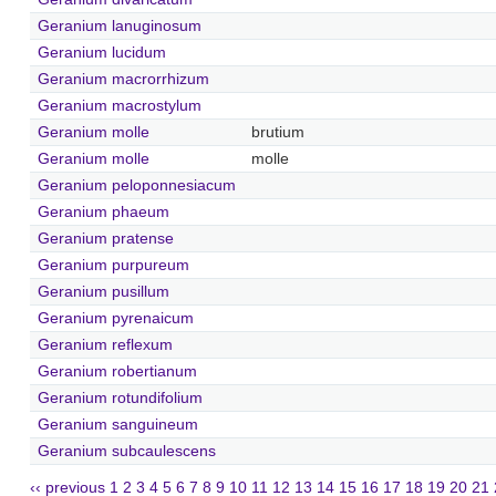
Geranium lanuginosum
Geranium lucidum
Geranium macrorrhizum
Geranium macrostylum
Geranium molle
brutium
Geranium molle
molle
Geranium peloponnesiacum
Geranium phaeum
Geranium pratense
Geranium purpureum
Geranium pusillum
Geranium pyrenaicum
Geranium reflexum
Geranium robertianum
Geranium rotundifolium
Geranium sanguineum
Geranium subcaulescens
‹‹ previous
1
2
3
4
5
6
7
8
9
10
11
12
13
14
15
16
17
18
19
20
21