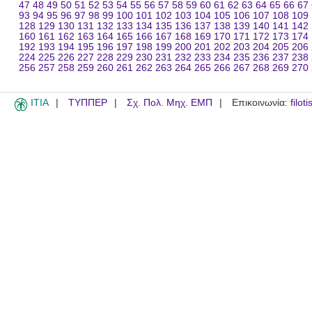
47
48
49
50
51
52
53
54
55
56
57
58
59
60
61
62
63
64
65
66
67
93
94
95
96
97
98
99
100
101
102
103
104
105
106
107
108
109
128
129
130
131
132
133
134
135
136
137
138
139
140
141
142
160
161
162
163
164
165
166
167
168
169
170
171
172
173
174
192
193
194
195
196
197
198
199
200
201
202
203
204
205
206
224
225
226
227
228
229
230
231
232
233
234
235
236
237
238
256
257
258
259
260
261
262
263
264
265
266
267
268
269
270
ITIA
ΤΥΠΠΕΡ
Σχ. Πολ. Μηχ. ΕΜΠ
Επικοινωνία:
filot