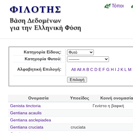
Τόποι
Κατηγορία Είδους:
Κατηγορία Φυτού:
Αλφαβητική Επιλογή:
All
All
A
B
C
D
E
F
G
H
I
J
K
L
M
Ονομασία
Υποείδος
Κοινή ονομασί
Genista tinctoria
Γενίστα η βαφική
Gentiana acaulis
Gentiana asclepiadea
Gentiana cruciata
cruciata