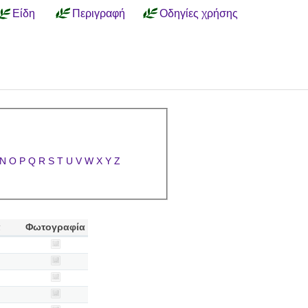
Είδη
Περιγραφή
Οδηγίες χρήσης
N
O
P
Q
R
S
T
U
V
W
X
Y
Z
α
Φωτογραφία