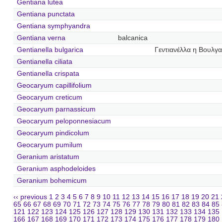
Gentiana lutea
Gentiana punctata
Gentiana symphyandra
Gentiana verna
balcanica
Gentianella bulgarica
Γεντιανέλλα η Βουλγα
Gentianella ciliata
Gentianella crispata
Geocaryum capillifolium
Geocaryum creticum
Geocaryum parnassicum
Geocaryum peloponnesiacum
Geocaryum pindicolum
Geocaryum pumilum
Geranium aristatum
Geranium asphodeloides
Geranium bohemicum
‹‹ previous
1
2
3
4
5
6
7
8
9
10
11
12
13
14
15
16
17
18
19
20
21
65
66
67
68
69
70
71
72
73
74
75
76
77
78
79
80
81
82
83
84
85
121
122
123
124
125
126
127
128
129
130
131
132
133
134
135
166
167
168
169
170
171
172
173
174
175
176
177
178
179
180