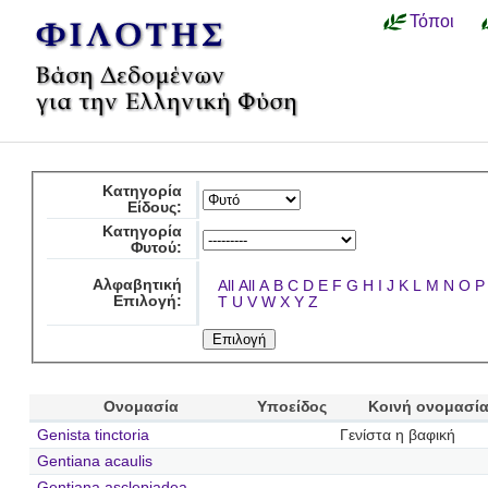
Τόποι
Κατηγορία
Είδους:
Κατηγορία
Φυτού:
Αλφαβητική
All
All
A
B
C
D
E
F
G
H
I
J
K
L
M
N
O
P
Επιλογή:
T
U
V
W
X
Y
Z
Ονομασία
Υποείδος
Κοινή ονομασί
Genista tinctoria
Γενίστα η βαφική
Gentiana acaulis
Gentiana asclepiadea