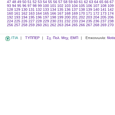
47
48
49
50
51
52
53
54
55
56
57
58
59
60
61
62
63
64
65
66
67
93
94
95
96
97
98
99
100
101
102
103
104
105
106
107
108
109
128
129
130
131
132
133
134
135
136
137
138
139
140
141
142
160
161
162
163
164
165
166
167
168
169
170
171
172
173
174
192
193
194
195
196
197
198
199
200
201
202
203
204
205
206
224
225
226
227
228
229
230
231
232
233
234
235
236
237
238
256
257
258
259
260
261
262
263
264
265
266
267
268
269
270
ITIA
ΤΥΠΠΕΡ
Σχ. Πολ. Μηχ. ΕΜΠ
Επικοινωνία:
filot