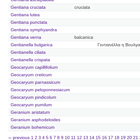
Gentiana cruciata
cruciata
Gentiana lutea
Gentiana punctata
Gentiana symphyandra
Gentiana verna
balcanica
Gentianella bulgarica
Γεντιανέλλα η Βουλγα
Gentianella ciliata
Gentianella crispata
Geocaryum capillifolium
Geocaryum creticum
Geocaryum parnassicum
Geocaryum peloponnesiacum
Geocaryum pindicolum
Geocaryum pumilum
Geranium aristatum
Geranium asphodeloides
Geranium bohemicum
‹‹ previous
1
2
3
4
5
6
7
8
9
10
11
12
13
14
15
16
17
18
19
20
21