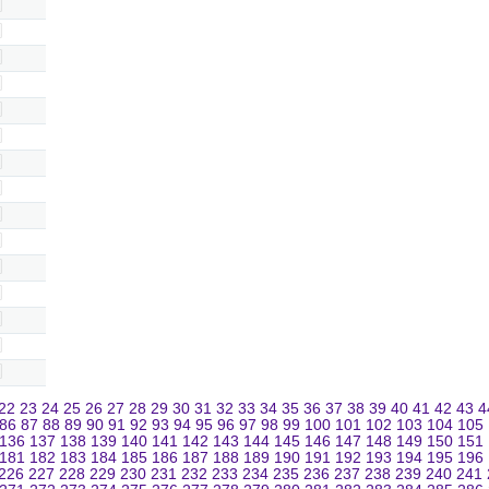
22
23
24
25
26
27
28
29
30
31
32
33
34
35
36
37
38
39
40
41
42
43
4
86
87
88
89
90
91
92
93
94
95
96
97
98
99
100
101
102
103
104
105
136
137
138
139
140
141
142
143
144
145
146
147
148
149
150
151
181
182
183
184
185
186
187
188
189
190
191
192
193
194
195
196
226
227
228
229
230
231
232
233
234
235
236
237
238
239
240
241