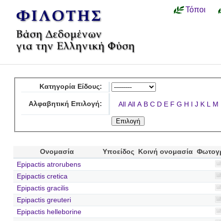
Τόποι
Κατηγορία Είδους:
Αλφαβητική Επιλογή:
All
All
A
B
C
D
E
F
G
H
I
J
K
L
M
Ονομασία
Υποείδος
Κοινή ονομασία
Φωτογ
Epipactis atrorubens
Epipactis cretica
Epipactis gracilis
Epipactis greuteri
Epipactis helleborine