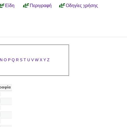
Είδη
Περιγραφή
Οδηγίες χρήσης
N
O
P
Q
R
S
T
U
V
W
X
Y
Z
ραφία