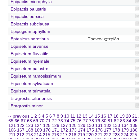
Epipactis microphylla
Epipactis palustris
Epipactis persica
Epipactis subclausa
Epipogium aphyllum
Eptesicus serotinus
Τρανονυχτερίδα
Equisetum arvense
Equisetum fluviatile
Equisetum hyemale
Equisetum palustre
Equisetum ramosissimum
Equisetum sylvaticum
Equisetum telmateia
Eragrostis cilianensis
Eragrostis minor
‹‹ previous
1
2
3
4
5
6
7
8
9
10
11
12
13
14
15
16
17
18
19
20
21
65
66
67
68
69
70
71
72
73
74
75
76
77
78
79
80
81
82
83
84
85
121
122
123
124
125
126
127
128
129
130
131
132
133
134
135
166
167
168
169
170
171
172
173
174
175
176
177
178
179
180
211
212
213
214
215
216
217
218
219
220
221
222
223
224
225