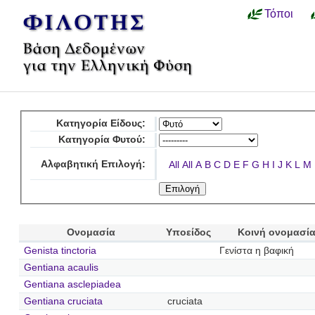
Τόποι
Κατηγορία Είδους:
Κατηγορία Φυτού:
Αλφαβητική Επιλογή:
All
All
A
B
C
D
E
F
G
H
I
J
K
L
M
Ονομασία
Υποείδος
Κοινή ονομασί
Genista tinctoria
Γενίστα η βαφική
Gentiana acaulis
Gentiana asclepiadea
Gentiana cruciata
cruciata