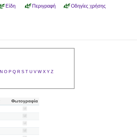
Είδη
Περιγραφή
Οδηγίες χρήσης
N
O
P
Q
R
S
T
U
V
W
X
Y
Z
α
Φωτογραφία