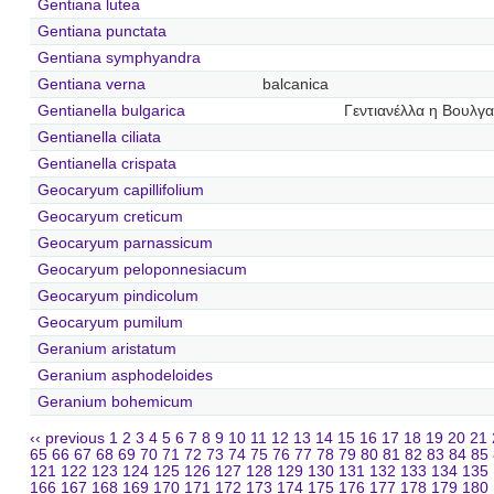
Gentiana lutea
Gentiana punctata
Gentiana symphyandra
Gentiana verna
balcanica
Gentianella bulgarica
Γεντιανέλλα η Βουλγα
Gentianella ciliata
Gentianella crispata
Geocaryum capillifolium
Geocaryum creticum
Geocaryum parnassicum
Geocaryum peloponnesiacum
Geocaryum pindicolum
Geocaryum pumilum
Geranium aristatum
Geranium asphodeloides
Geranium bohemicum
‹‹ previous
1
2
3
4
5
6
7
8
9
10
11
12
13
14
15
16
17
18
19
20
21
65
66
67
68
69
70
71
72
73
74
75
76
77
78
79
80
81
82
83
84
85
121
122
123
124
125
126
127
128
129
130
131
132
133
134
135
166
167
168
169
170
171
172
173
174
175
176
177
178
179
180