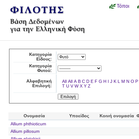
Τόποι
Κατηγορία
Είδους:
Κατηγορία
Φυτού:
Αλφαβητική
All
All
A
B
C
D
E
F
G
H
I
J
K
L
M
N
O
P
Επιλογή:
T
U
V
W
X
Y
Z
Ονομασία
Υποείδος
Κοινή ονομασία
Allium phthioticum
Allium pillosum
Allium platakisii