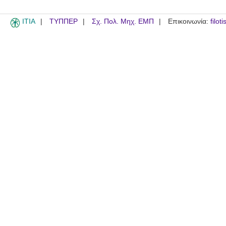
ITIA
ΤΥΠΠΕΡ
Σχ. Πολ. Μηχ. ΕΜΠ
Επικοινωνία:
filot