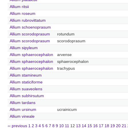
Allium ritsii
Allium roseum
Allium rubrovittatum
Allium schoenoprasum
Allium scorodoprasum
rotundum
Allium scorodoprasum
scorodoprasum
Allium sipyleum
Allium sphaerocephalon
arvense
Allium sphaerocephalon
sphaerocephalon
Allium sphaerocephalon
trachypus
Allium stamineum
Allium staticiforme
Allium suaveolens
Allium subhirsutum
Allium tardans
Allium ursinum
ucrainicum
Allium vineale
‹‹ previous
1
2
3
4
5
6
7
8
9
10
11
12
13
14
15
16
17
18
19
20
21