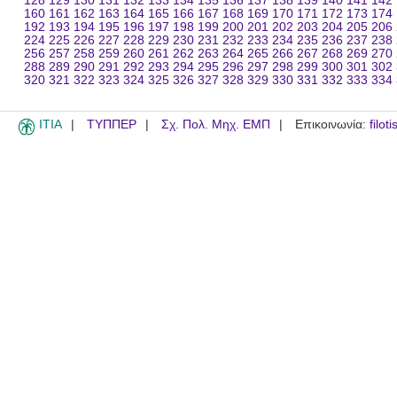
128
129
130
131
132
133
134
135
136
137
138
139
140
141
142
160
161
162
163
164
165
166
167
168
169
170
171
172
173
174
192
193
194
195
196
197
198
199
200
201
202
203
204
205
206
224
225
226
227
228
229
230
231
232
233
234
235
236
237
238
256
257
258
259
260
261
262
263
264
265
266
267
268
269
270
288
289
290
291
292
293
294
295
296
297
298
299
300
301
302
320
321
322
323
324
325
326
327
328
329
330
331
332
333
334
ITIA
ΤΥΠΠΕΡ
Σχ. Πολ. Μηχ. ΕΜΠ
Επικοινωνία:
filot