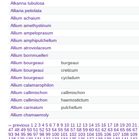
Alkanna tubulosa
Alliaria petiolata
Allium achaium
Allium amethystinum
Allium ampeloprasum
Allium amphipulchellum
Allium atroviolaceum
Allium bornmuelleri
Allium bourgeaui
burgeaui
Allium bourgeaui
creticum
Allium bourgeaui
cycladum
Allium calamarophilon
Allium callimischon
callimischon
Allium callimischon
haemostictum
Allium carinatum
pulchellum
Allium chamaemoly
‹‹ previous
1
2
3
4
5
6
7
8
9
10
11
12
13
14
15
16
17
18
19
20
21
47
48
49
50
51
52
53
54
55
56
57
58
59
60
61
62
63
64
65
66
67
93
94
95
96
97
98
99
100
101
102
103
104
105
106
107
108
109