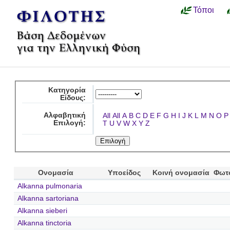
Τόποι
Κατηγορία
Είδους:
Αλφαβητική
All
All
A
B
C
D
E
F
G
H
I
J
K
L
M
N
O
P
Επιλογή:
T
U
V
W
X
Y
Z
Ονομασία
Υποείδος
Κοινή ονομασία
Φωτ
Alkanna pulmonaria
Alkanna sartoriana
Alkanna sieberi
Alkanna tinctoria