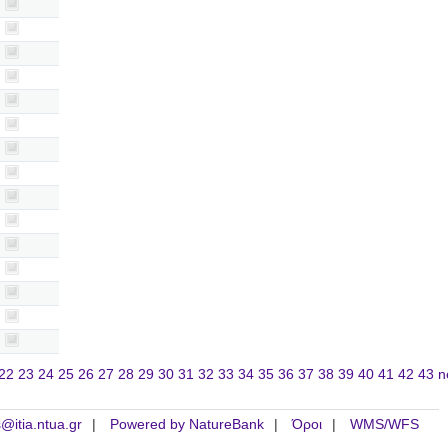
22
23
24
25
26
27
28
29
30
31
32
33
34
35
36
37
38
39
40
41
42
43
n
is@itia.ntua.gr
Powered by NatureBank
Όροι
WMS/WFS