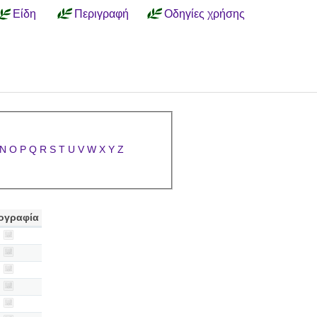
Είδη
Περιγραφή
Οδηγίες χρήσης
N
O
P
Q
R
S
T
U
V
W
X
Y
Z
ογραφία