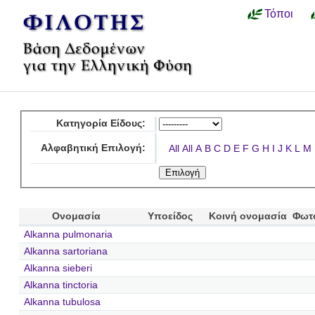
Τόποι
Κατηγορία Είδους:
Αλφαβητική Επιλογή:
All
All
A
B
C
D
E
F
G
H
I
J
K
L
M
Ονομασία
Υποείδος
Κοινή ονομασία
Φωτ
Alkanna pulmonaria
Alkanna sartoriana
Alkanna sieberi
Alkanna tinctoria
Alkanna tubulosa