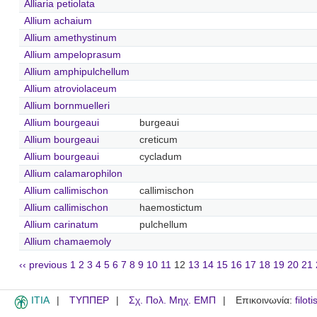
Alliaria petiolata
Allium achaium
Allium amethystinum
Allium ampeloprasum
Allium amphipulchellum
Allium atroviolaceum
Allium bornmuelleri
Allium bourgeaui
burgeaui
Allium bourgeaui
creticum
Allium bourgeaui
cycladum
Allium calamarophilon
Allium callimischon
callimischon
Allium callimischon
haemostictum
Allium carinatum
pulchellum
Allium chamaemoly
‹‹ previous
1
2
3
4
5
6
7
8
9
10
11
12
13
14
15
16
17
18
19
20
21
ITIA
ΤΥΠΠΕΡ
Σχ. Πολ. Μηχ. ΕΜΠ
Επικοινωνία:
filot