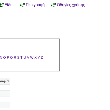
Είδη
Περιγραφή
Οδηγίες χρήσης
N
O
P
Q
R
S
T
U
V
W
X
Y
Z
ραφία