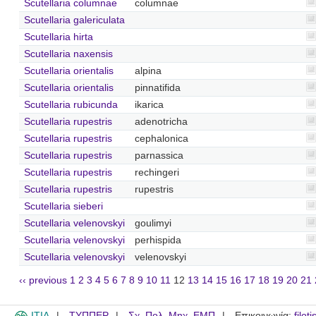
Scutellaria columnae
columnae
Scutellaria galericulata
Scutellaria hirta
Scutellaria naxensis
Scutellaria orientalis
alpina
Scutellaria orientalis
pinnatifida
Scutellaria rubicunda
ikarica
Scutellaria rupestris
adenotricha
Scutellaria rupestris
cephalonica
Scutellaria rupestris
parnassica
Scutellaria rupestris
rechingeri
Scutellaria rupestris
rupestris
Scutellaria sieberi
Scutellaria velenovskyi
goulimyi
Scutellaria velenovskyi
perhispida
Scutellaria velenovskyi
velenovskyi
‹‹ previous
1
2
3
4
5
6
7
8
9
10
11
12
13
14
15
16
17
18
19
20
21
ITIA
ΤΥΠΠΕΡ
Σχ. Πολ. Μηχ. ΕΜΠ
Επικοινωνία:
filot