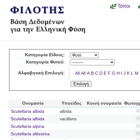
Τόποι
Κατηγορία Είδους:
Κατηγορία Φυτού:
Αλφαβητική Επιλογή:
All
All
A
B
C
D
E
F
G
H
I
J
K
L
M
Ονομασία
Υποείδος
Κοινή ονομασία
Φωτογ
Scutellaria albida
albida
Scutellaria albida
vacillans
Scutellaria alpina
Scutellaria altissima