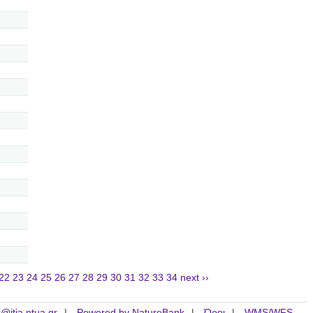
22
23
24
25
26
27
28
29
30
31
32
33
34
next ››
is@itia.ntua.gr
Powered by NatureBank
Όροι
WMS/WFS